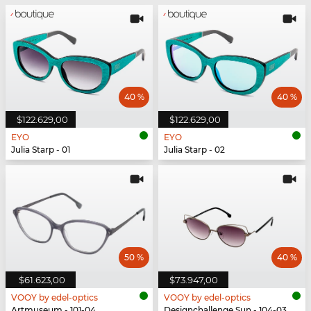
40 %
40 %
$122.629,00
$122.629,00
EYO
EYO
Julia Starp - 01
Julia Starp - 02
50 %
40 %
$61.623,00
$73.947,00
VOOY by edel-optics
VOOY by edel-optics
Artmuseum - 101-04
Designchallenge Sun - 104-03