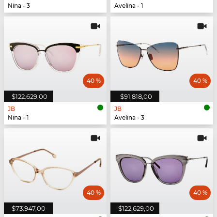
Nina - 3
Avelina - 1
40 %
40 %
$122.629,00
$91.818,00
JB
JB
Nina - 1
Avelina - 3
40 %
40 %
$73.947,00
$122.629,00