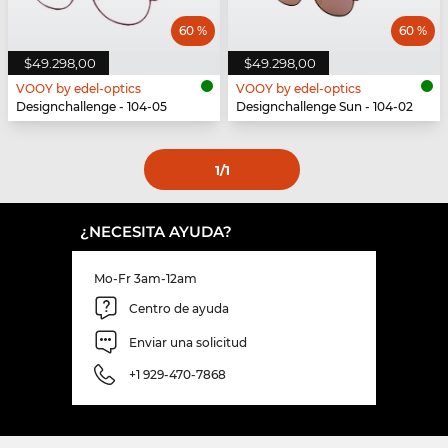
60 %
60 %
$49.298,00
$49.298,00
VOOY by edel-optics
VOOY by edel-optics
Designchallenge - 104-05
Designchallenge Sun - 104-02
1
/1
¿NECESITA AYUDA?
Mo-Fr 3am-12am
Centro de ayuda
Enviar una solicitud
+1 929-470-7868