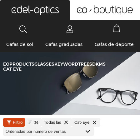
0
Gafas de sol
Gafas graduadas
Gafas de deporte
EOPRODUCTSGLASSESKEYWORDTREESDKMS
CAT EYE
Filtro
Todas las
Cat-Eye
36