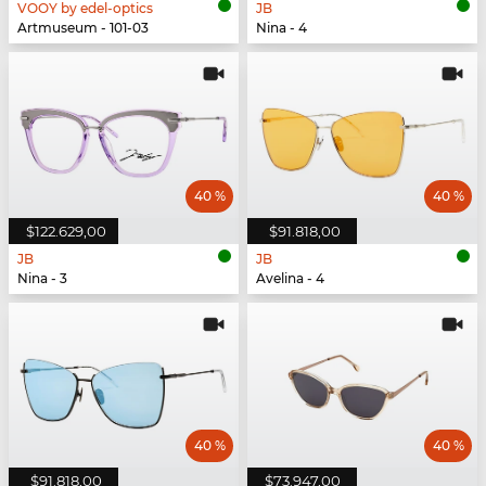
VOOY by edel-optics
JB
Artmuseum - 101-03
Nina - 4
40 %
40 %
$122.629,00
$91.818,00
JB
JB
Nina - 3
Avelina - 4
40 %
40 %
$91.818,00
$73.947,00