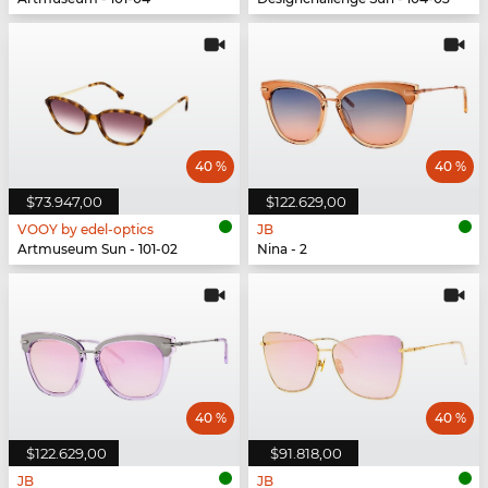
40 %
40 %
$73.947,00
$122.629,00
VOOY by edel-optics
JB
Artmuseum Sun - 101-02
Nina - 2
40 %
40 %
$122.629,00
$91.818,00
JB
JB