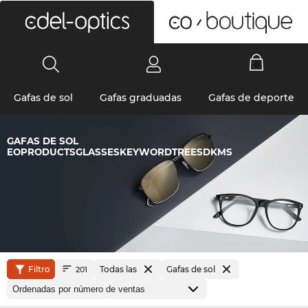
0
Gafas de sol
Gafas graduadas
Gafas de deporte
GAFAS DE SOL
EOPRODUCTSGLASSESKEYWORDTREESDKMS
Filtro
Todas las
Gafas de sol
201