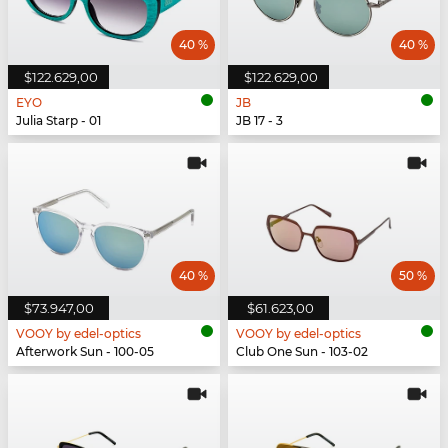
40 %
40 %
$122.629,00
$122.629,00
EYO
JB
Julia Starp - 01
JB 17 - 3
40 %
50 %
$73.947,00
$61.623,00
VOOY by edel-optics
VOOY by edel-optics
Afterwork Sun - 100-05
Club One Sun - 103-02