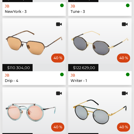
JB
JB
NewYork - 3
Tune - 3
40 %
40 %
$110.304,00
$122.629,00
JB
JB
Drip - 4
Writer - 1
40 %
40 %