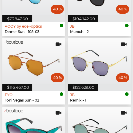
40 %
40 %
$73.947,00
$104.142,00
VOOY by edel-optics
JB
Dinner Sun - 105-03
Munich - 2
40 %
40 %
$116.467,00
$122.629,00
EYO
JB
Toni Vegas Sun - 02
Remix - 1