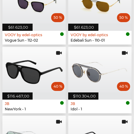
50 %
50 %
$61.623,00
$61.623,00
VOOY by edel-optics
VOOY by edel-optics
Vogue Sun - 112-02
Edebali Sun - 110-01
40 %
40 %
$116.467,00
$110.304,00
JB
JB
NewYork - 1
Idol - 1