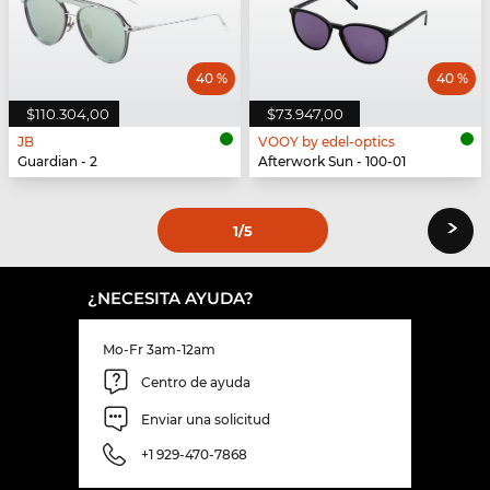
40 %
40 %
$110.304,00
$73.947,00
JB
VOOY by edel-optics
Guardian - 2
Afterwork Sun - 100-01
›
1
/5
¿NECESITA AYUDA?
Mo-Fr 3am-12am
Centro de ayuda
Enviar una solicitud
+1 929-470-7868