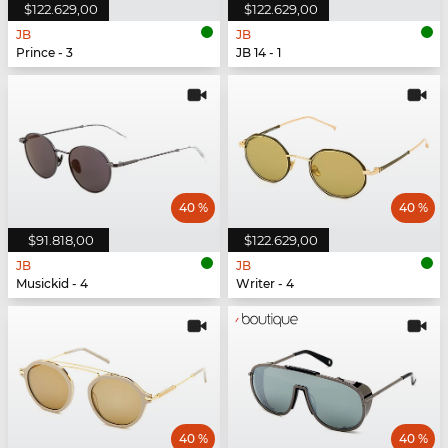
$122.629,00
$122.629,00
JB
JB
Prince - 3
JB 14 - 1
40 %
40 %
$91.818,00
$122.629,00
JB
JB
Musickid - 4
Writer - 4
40 %
40 %