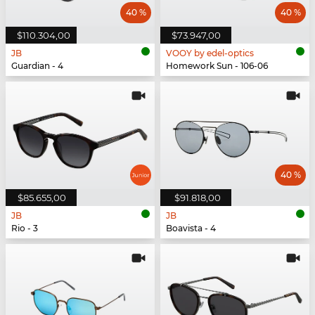
40 %
40 %
$110.304,00
$73.947,00
JB
VOOY by edel-optics
Guardian - 4
Homework Sun - 106-06
40 %
$85.655,00
$91.818,00
JB
JB
Rio - 3
Boavista - 4