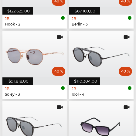
40 %
40 %
$122.629,00
$67.169,00
JB
JB
Hook - 2
Berlin - 3
40 %
40 %
$91.818,00
$110.304,00
JB
JB
Soley - 3
Idol - 4