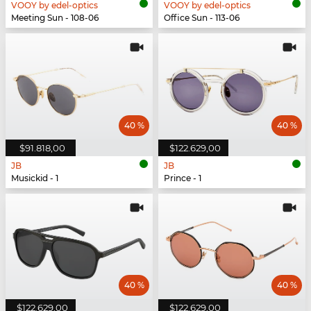
VOOY by edel-optics
VOOY by edel-optics
Meeting Sun - 108-06
Office Sun - 113-06
40 %
40 %
$91.818,00
$122.629,00
JB
JB
Musickid - 1
Prince - 1
40 %
40 %
$122.629,00
$122.629,00