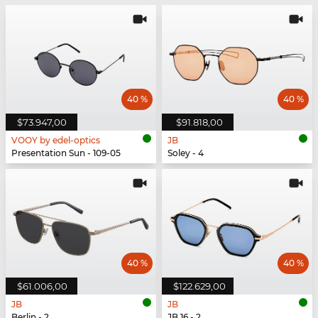
40 %
40 %
$73.947,00
$91.818,00
VOOY by edel-optics
JB
Presentation Sun - 109-05
Soley - 4
40 %
40 %
$61.006,00
$122.629,00
JB
JB
Berlin - 2
JB 16 - 2