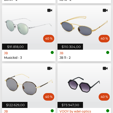
40 %
40 %
$91.818,00
$110.304,00
JB
JB
Musickid - 3
JB 11 - 2
40 %
40 %
$122.629,00
$73.947,00
JB
VOOY by edel-optics