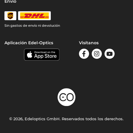
Envío
Sin gastos de envío ni devolución
Aplicación Edel-Optics
Visítanos
© 2026, Edeloptics GmbH. Reservados todos los derechos.