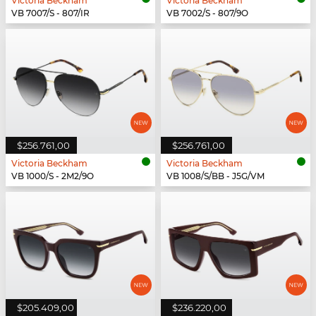
Victoria Beckham
Victoria Beckham
VB 7007/S - 807/IR
VB 7002/S - 807/9O
$256.761,00
$256.761,00
Victoria Beckham
Victoria Beckham
VB 1000/S - 2M2/9O
VB 1008/S/BB - J5G/VM
$205.409,00
$236.220,00