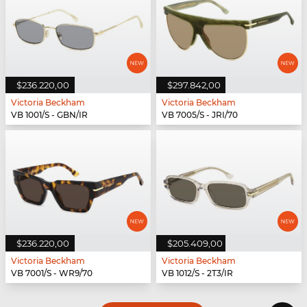
$236.220,00
$297.842,00
Victoria Beckham
Victoria Beckham
VB 1001/S - GBN/IR
VB 7005/S - JRI/70
$236.220,00
$205.409,00
Victoria Beckham
Victoria Beckham
VB 7001/S - WR9/70
VB 1012/S - 2T3/IR