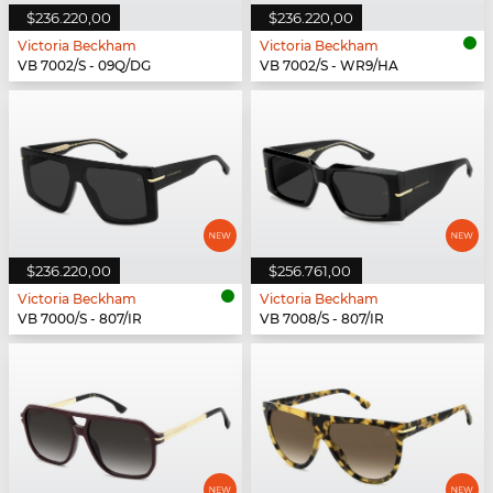
$236.220,00
$236.220,00
Victoria Beckham
Victoria Beckham
VB 7002/S - 09Q/DG
VB 7002/S - WR9/HA
$236.220,00
$256.761,00
Victoria Beckham
Victoria Beckham
VB 7000/S - 807/IR
VB 7008/S - 807/IR