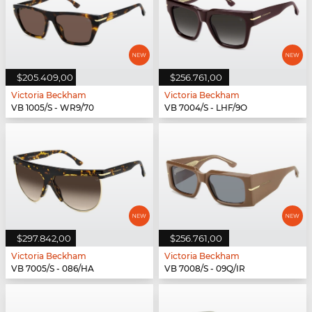
$205.409,00
$256.761,00
Victoria Beckham
Victoria Beckham
VB 1005/S - WR9/70
VB 7004/S - LHF/9O
$297.842,00
$256.761,00
Victoria Beckham
Victoria Beckham
VB 7005/S - 086/HA
VB 7008/S - 09Q/IR