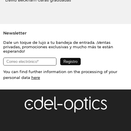
David Beckham Gafas graduadas
Newsletter
Dale un toque de lujo a tu bandeja de entrada. ¡Ventas
privadas, promociones exclusivas y mucho más te están
esperando!
You can find further information on the processing of your
personal data
here