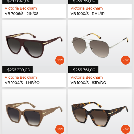
$297.842,00
$256.761,00
Victoria Beckham
Victoria Beckham
VB 7006/S - 2IK/08
VB 1000/S - RHL/IR
$236.220,00
$256.761,00
Victoria Beckham
Victoria Beckham
VB 1004/S - LHF/9O
VB 1000/S - 8JD/DG