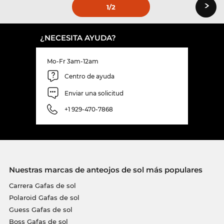
›
1
/2
¿NECESITA AYUDA?
Mo-Fr 3am-12am
Centro de ayuda
Enviar una solicitud
+1 929-470-7868
Nuestras marcas de anteojos de sol más populares
Carrera Gafas de sol
Polaroid Gafas de sol
Guess Gafas de sol
Boss Gafas de sol