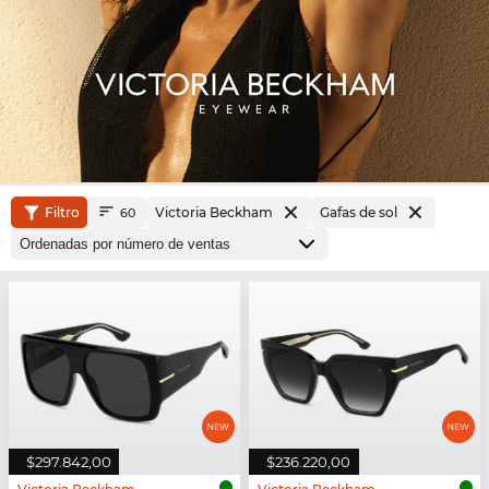
Filtro
Victoria Beckham
Gafas de sol
60
$297.842,00
$236.220,00