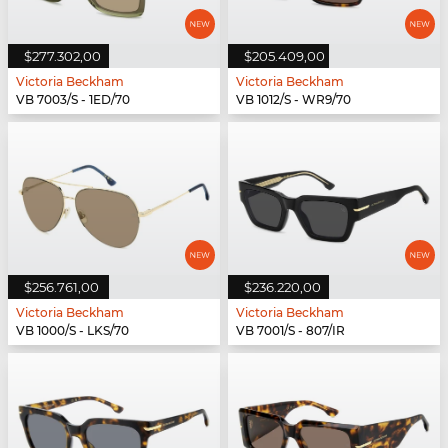
$277.302,00
$205.409,00
Victoria Beckham
Victoria Beckham
VB 7003/S - 1ED/70
VB 1012/S - WR9/70
$256.761,00
$236.220,00
Victoria Beckham
Victoria Beckham
VB 1000/S - LKS/70
VB 7001/S - 807/IR