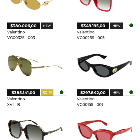
$380.006,00
$349.195,00
Valentino
Valentino
VG0032S - 003
VG0025S - 003
$385.141,00
50 %
$297.842,00
Valentino
Valentino
XVI - B
VG0015S - 001