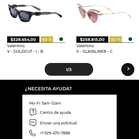
$328.654,00
60 %
$258.815,00
60 %
Valentino
Valentino
V - GOLDCUT - I - B
V - GLASSLINER - C
›
1
/3
¿NECESITA AYUDA?
Mo-Fr 3am-12am
Centro de ayuda
Enviar una solicitud
+1 929-470-7868