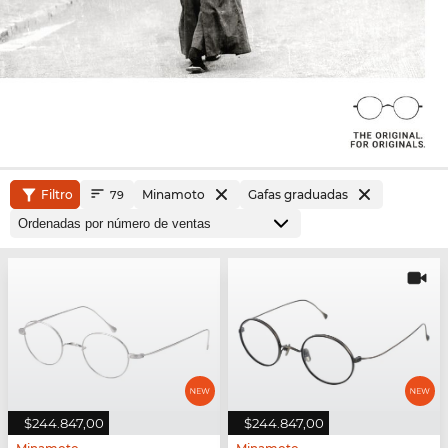
Filtro
Minamoto
Gafas graduadas
79
$244.847,00
$244.847,00