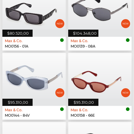
$80.520,00
$104.348,00
Max & Co.
Max & Co.
MO0156 - 01A
MO0139 - 08A
$95.310,00
$95.310,00
Max & Co.
Max & Co.
MO0144 - 84V
MO0158 - 66E