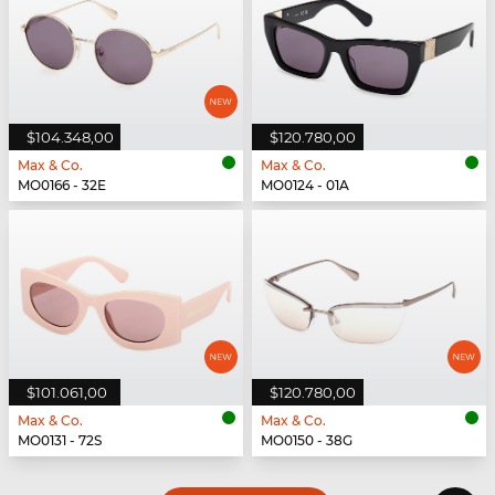
$104.348,00
$120.780,00
Max & Co.
Max & Co.
MO0166 - 32E
MO0124 - 01A
$101.061,00
$120.780,00
Max & Co.
Max & Co.
MO0131 - 72S
MO0150 - 38G