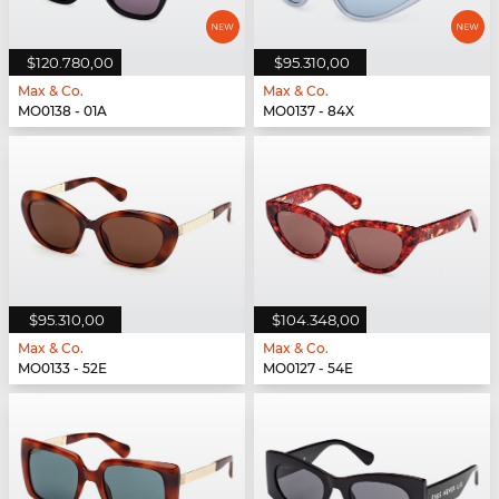
$120.780,00
$95.310,00
Max & Co.
Max & Co.
MO0138 - 01A
MO0137 - 84X
$95.310,00
$104.348,00
Max & Co.
Max & Co.
MO0133 - 52E
MO0127 - 54E