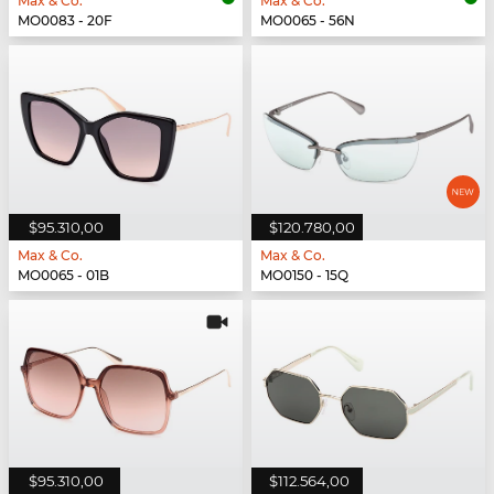
Max & Co.
Max & Co.
MO0083 - 20F
MO0065 - 56N
$95.310,00
$120.780,00
Max & Co.
Max & Co.
MO0065 - 01B
MO0150 - 15Q
$95.310,00
$112.564,00