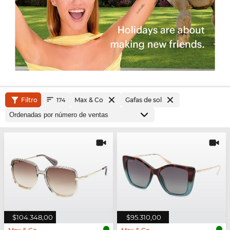
Filtro
Max & Co
Gafas de sol
174
$104.348,00
$95.310,00