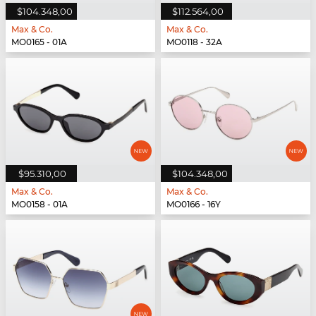
$104.348,00
$112.564,00
Max & Co.
Max & Co.
MO0165 - 01A
MO0118 - 32A
$95.310,00
$104.348,00
Max & Co.
Max & Co.
MO0158 - 01A
MO0166 - 16Y