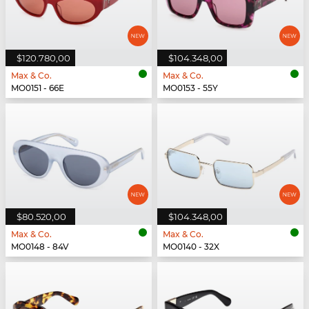
$120.780,00
$104.348,00
Max & Co.
Max & Co.
MO0151 - 66E
MO0153 - 55Y
$80.520,00
$104.348,00
Max & Co.
Max & Co.
MO0148 - 84V
MO0140 - 32X