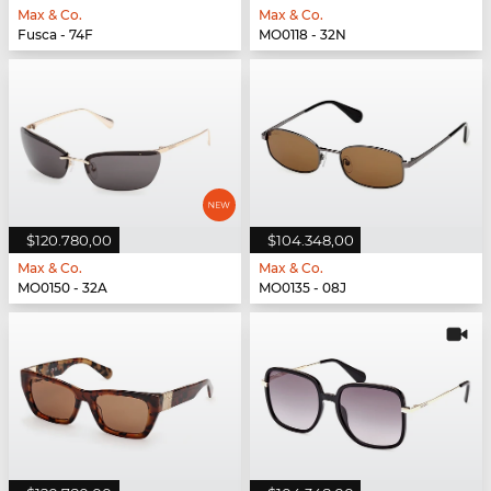
Max & Co.
Max & Co.
Fusca - 74F
MO0118 - 32N
$120.780,00
$104.348,00
Max & Co.
Max & Co.
MO0150 - 32A
MO0135 - 08J