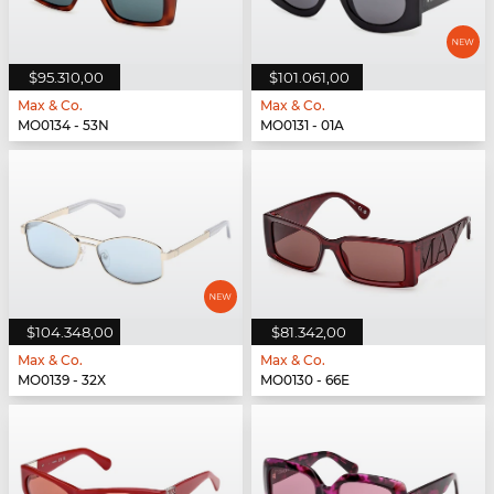
$95.310,00
$101.061,00
Max & Co.
Max & Co.
MO0134 - 53N
MO0131 - 01A
$104.348,00
$81.342,00
Max & Co.
Max & Co.
MO0139 - 32X
MO0130 - 66E