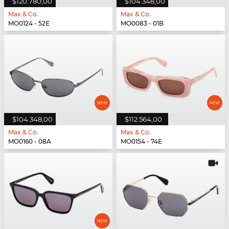
$120.780,00
$104.348,00
Max & Co.
Max & Co.
MO0124 - 52E
MO0083 - 01B
$104.348,00
$112.564,00
Max & Co.
Max & Co.
MO0160 - 08A
MO0154 - 74E