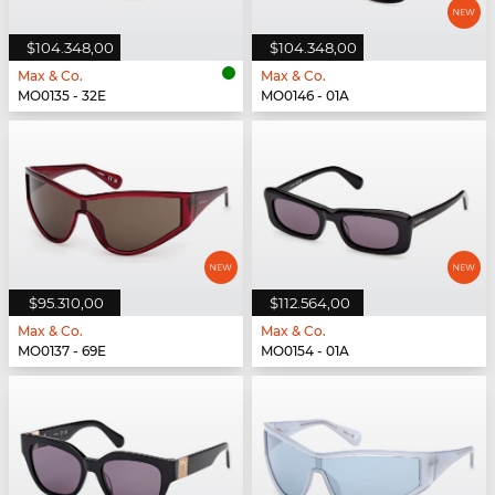
$104.348,00
$104.348,00
Max & Co.
Max & Co.
MO0135 - 32E
MO0146 - 01A
$95.310,00
$112.564,00
Max & Co.
Max & Co.
MO0137 - 69E
MO0154 - 01A