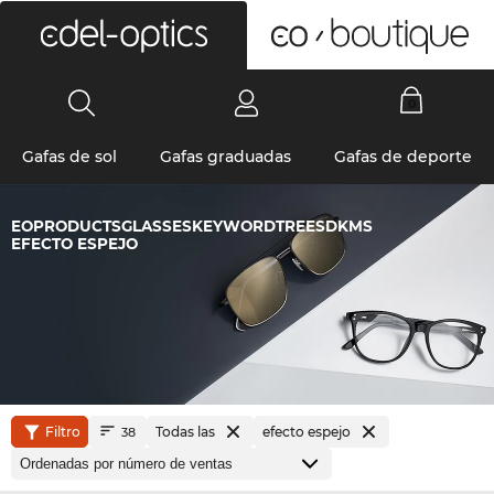
0
Gafas de sol
Gafas graduadas
Gafas de deporte
EOPRODUCTSGLASSESKEYWORDTREESDKMS
EFECTO ESPEJO
Filtro
Todas las
efecto espejo
38