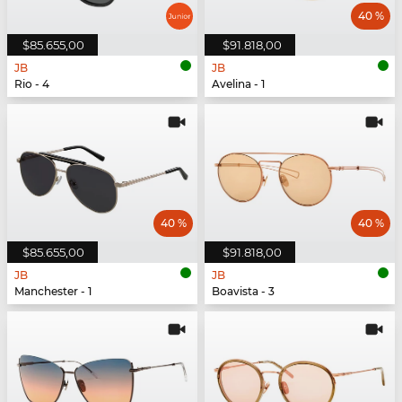
40 %
$85.655,00
$91.818,00
JB
JB
Rio - 4
Avelina - 1
40 %
40 %
$85.655,00
$91.818,00
JB
JB
Manchester - 1
Boavista - 3