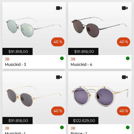
40 %
40 %
$91.818,00
$91.818,00
JB
JB
Musickid - 3
Musickid - 4
40 %
40 %
$91.818,00
$122.629,00
JB
JB
Musickid - 1
Prince - 1