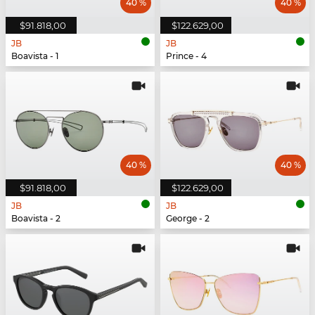
40 %
40 %
$91.818,00
$122.629,00
JB
JB
Boavista - 1
Prince - 4
40 %
40 %
$91.818,00
$122.629,00
JB
JB
Boavista - 2
George - 2