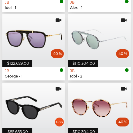
JB
JB
Idol - 1
Alex - 1
40 %
40 %
$122.629,00
$110.304,00
JB
JB
George - 1
Idol - 2
40 %
$85.655,00
$110.304,00