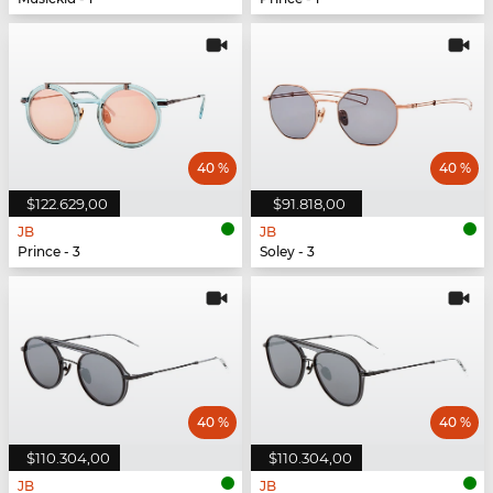
40 %
40 %
$122.629,00
$91.818,00
JB
JB
Prince - 3
Soley - 3
40 %
40 %
$110.304,00
$110.304,00
JB
JB