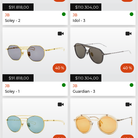
$91.818,00
$110.304,00
JB
JB
Soley - 2
Idol - 3
40 %
40 %
$91.818,00
$110.304,00
JB
JB
Soley - 1
Guardian - 3