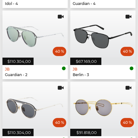
Idol - 4
Guardian - 4
40 %
40 %
$110.304,00
$67.169,00
JB
JB
Guardian - 2
Berlin - 3
40 %
40 %
$110.304,00
$91.818,00