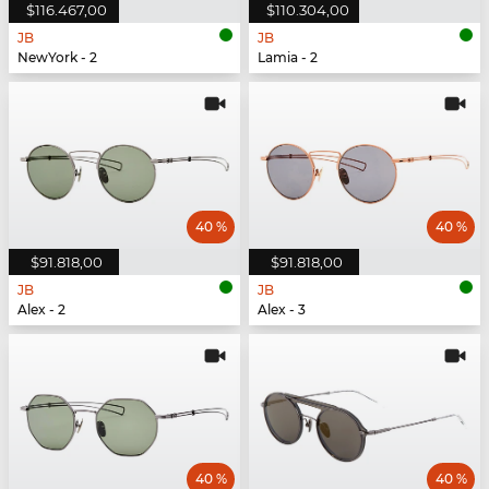
$116.467,00
$110.304,00
JB
JB
NewYork - 2
Lamia - 2
40 %
40 %
$91.818,00
$91.818,00
JB
JB
Alex - 2
Alex - 3
40 %
40 %