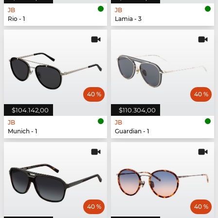
JB
JB
Rio - 1
Lamia - 3
40 %
40 %
$104.142,00
$110.304,00
JB
JB
Munich - 1
Guardian - 1
40 %
40 %