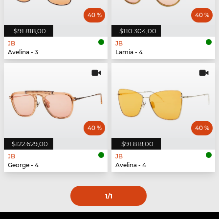
40 %
40 %
$91.818,00
$110.304,00
JB
JB
Avelina - 3
Lamia - 4
40 %
40 %
$122.629,00
$91.818,00
JB
JB
George - 4
Avelina - 4
1
/1