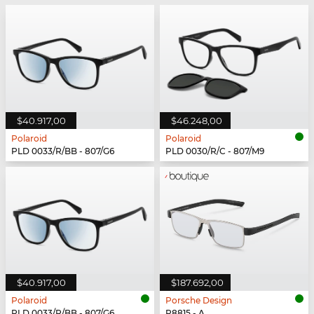
$40.917,00
$46.248,00
Polaroid
Polaroid
PLD 0033/R/BB - 807/G6
PLD 0030/R/C - 807/M9
$40.917,00
$187.692,00
Polaroid
Porsche Design
PLD 0033/R/BB - 807/G6
P8815 - A