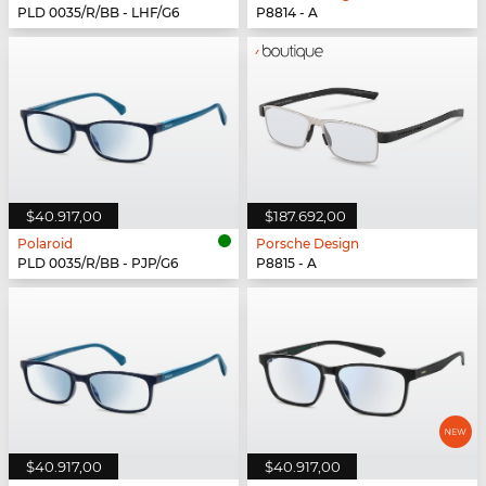
PLD 0035/R/BB - LHF/G6
P8814 - A
$40.917,00
$187.692,00
Polaroid
Porsche Design
PLD 0035/R/BB - PJP/G6
P8815 - A
$40.917,00
$40.917,00