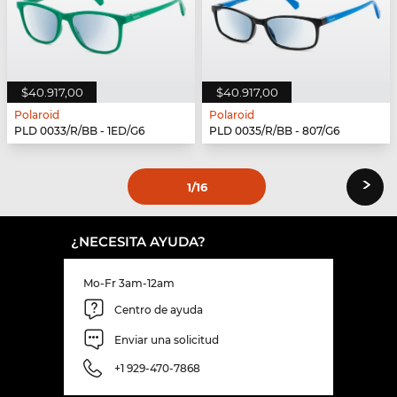
$40.917,00
$40.917,00
Polaroid
Polaroid
PLD 0033/R/BB - 1ED/G6
PLD 0035/R/BB - 807/G6
›
1
/16
¿NECESITA AYUDA?
Mo-Fr 3am-12am
Centro de ayuda
Enviar una solicitud
+1 929-470-7868