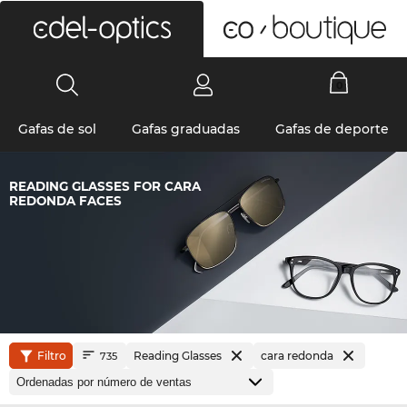
0
Gafas de sol
Gafas graduadas
Gafas de deporte
READING GLASSES FOR CARA
REDONDA FACES
Filtro
Reading Glasses
cara redonda
735