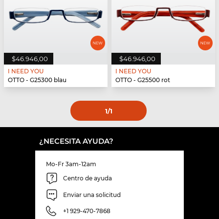
$46.946,00
$46.946,00
I NEED YOU
I NEED YOU
OTTO - G25300 blau
OTTO - G25500 rot
1
/1
¿NECESITA AYUDA?
Mo-Fr 3am-12am
Centro de ayuda
Enviar una solicitud
+1 929-470-7868