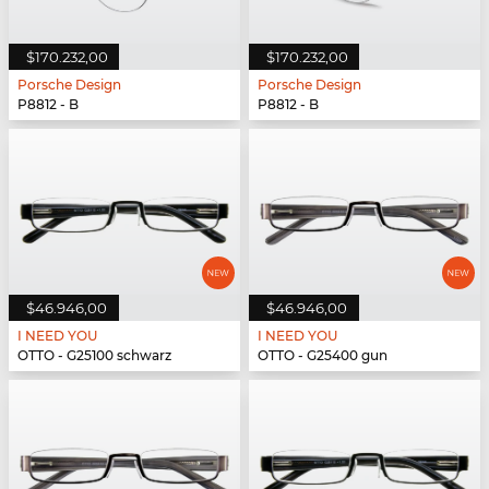
$170.232,00
$170.232,00
Porsche Design
Porsche Design
P8812 - B
P8812 - B
$46.946,00
$46.946,00
I NEED YOU
I NEED YOU
OTTO - G25100 schwarz
OTTO - G25400 gun