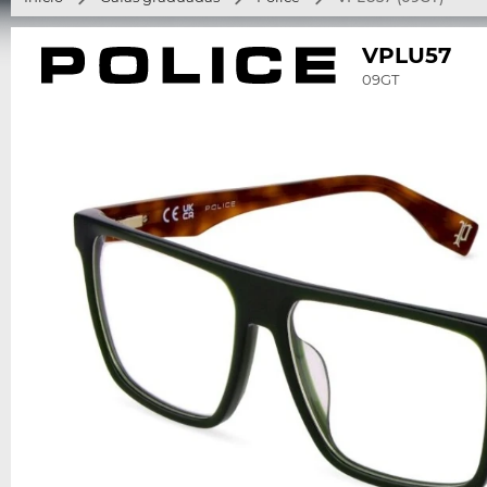
VPLU57
09GT