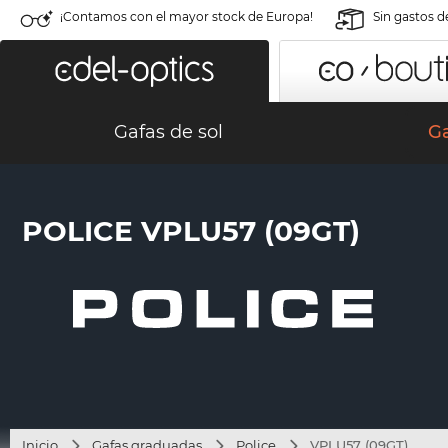
¡Contamos con el mayor stock de Europa!
Sin gastos d
Gafas de sol
G
POLICE VPLU57 (09GT)
Inicio
Gafas graduadas
Police
VPLU57 (09GT)