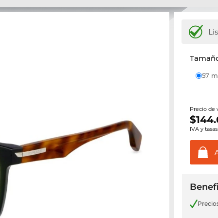
Li
Tamaño 
57
Precio de
$
144
IVA y tasas
Benefi
Precio