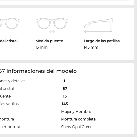
el cristal
Medida puente
Largo de las patillas
m
15 mm
145 mm
57 Informaciones del modelo
nes y detalles
L
 cristal
57
puente
15
las varillas
145
Mujer y Hombre
montura
Montura completa
 la montura
Shiny Opal Green