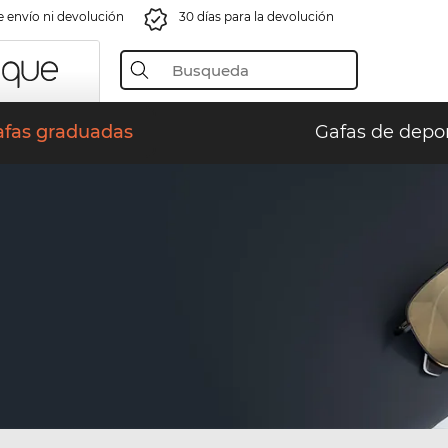
e envío ni devolución
30 días para la devolución
afas graduadas
Gafas de depo