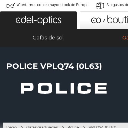
¡Contamos con el mayor stock de Europa!
Sin gastos d
Gafas de sol
G
POLICE VPLQ74 (0L63)
Inicio
Gafas graduadas
Police
VPLQ74 (0L63)