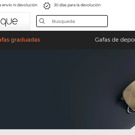
e envío ni devolución
30 días para la devolución
afas graduadas
Gafas de depo