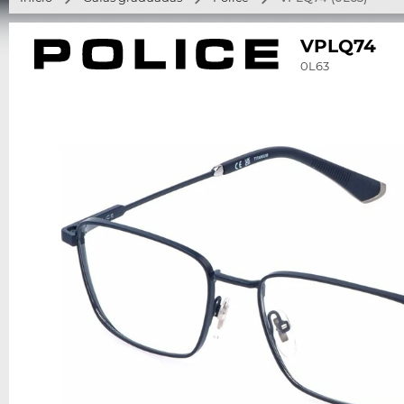
VPLQ74
0L63