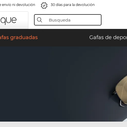
e envío ni devolución
30 días para la devolución
afas graduadas
Gafas de depo