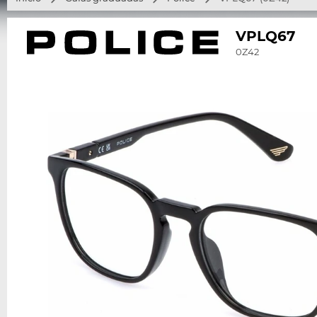
VPLQ67
0Z42