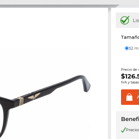
Li
Tamaño 
52 
Precio de
$
126.
IVA y tasas
Benefi
Precio