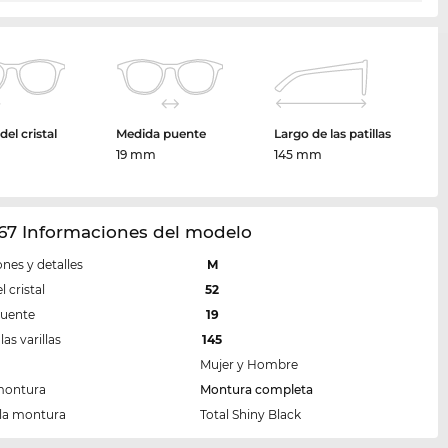
el cristal
Medida puente
Largo de las patillas
m
19 mm
145 mm
67 Informaciones del modelo
nes y detalles
M
 cristal
52
puente
19
las varillas
145
Mujer y Hombre
montura
Montura completa
 la montura
Total Shiny Black