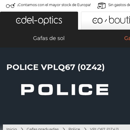
¡Contamos con el mayor stock de Europa!
Sin gastos d
Gafas de sol
G
POLICE VPLQ67 (0Z42)
Inicio
Gafas graduadas
Police
VPLQ67 (0Z42)