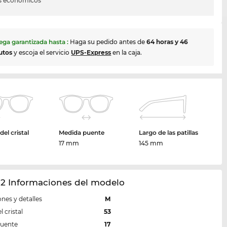
s económicos
ega garantizada hasta
:
Haga su pedido antes de
64 horas y 46
utos
y escoja el servicio
UPS-Express
en la caja.
el cristal
Medida puente
Largo de las patillas
m
17 mm
145 mm
12 Informaciones del modelo
nes y detalles
M
 cristal
53
puente
17