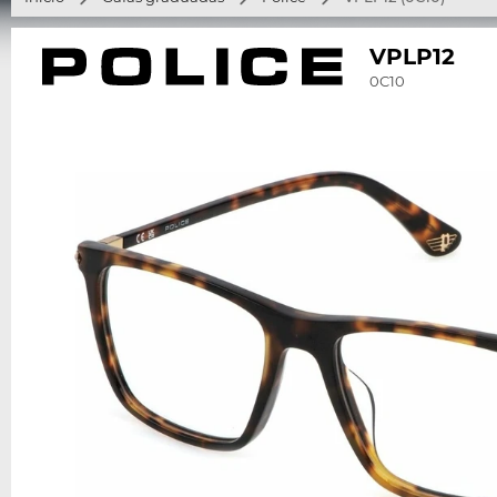
VPLP12
0C10