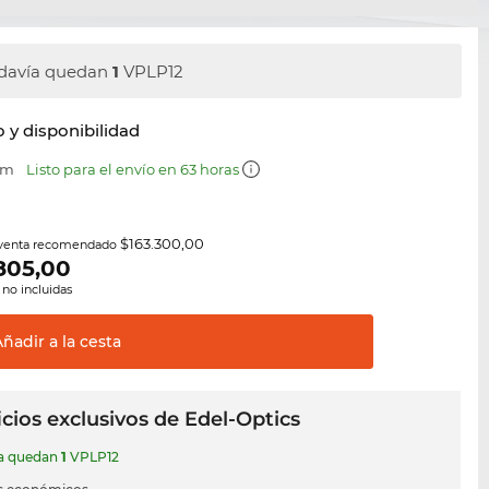
davía quedan
1
VPLP12
y disponibilidad
mm
Listo para el envío en 63 horas
$163.300,00
 venta recomendado
805,00
 no incluidas
Añadir a la
cesta
cios exclusivos de Edel-Optics
ía quedan
1
VPLP12