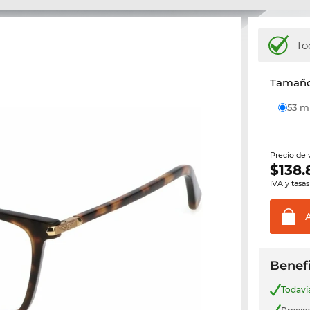
To
Tamaño 
53 
Precio de
$
138.
IVA y tasas
Benefi
Todav