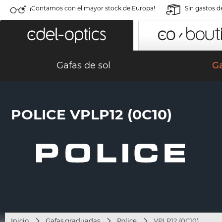
¡Contamos con el mayor stock de Europa!
Sin gastos d
Gafas de sol
G
POLICE VPLP12 (0C10)
Inicio
Gafas graduadas
Police
VPLP12 (0C10)