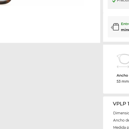
Precio
Entr
min
Ancho d
53 m
VPLP 
Dimensio
Ancho del
Medida 