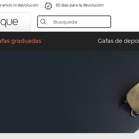
e envío ni devolución
30 días para la devolución
afas graduadas
Gafas de depo