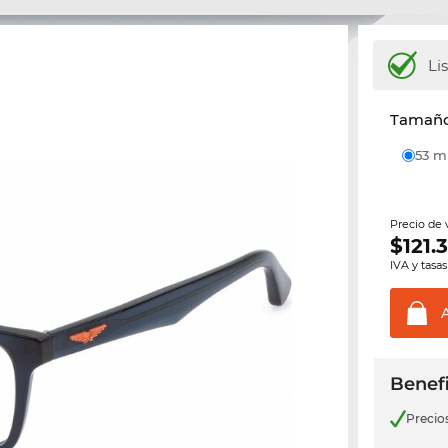
Li
Tamaño 
53 
Precio de
$
121.
IVA y tasas
Benefi
Precio