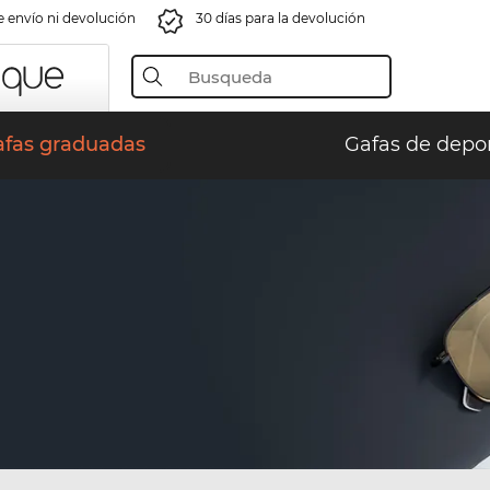
e envío ni devolución
30 días para la devolución
afas graduadas
Gafas de depo