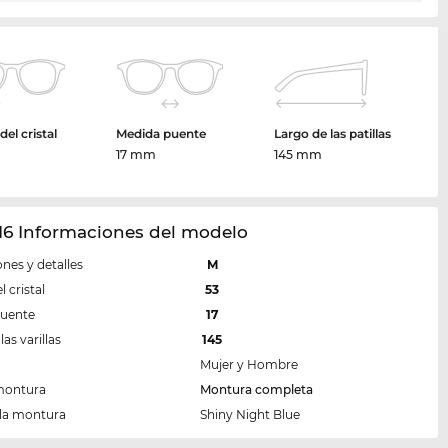
el cristal
Medida puente
Largo de las patillas
m
17 mm
145 mm
16 Informaciones del modelo
nes y detalles
M
 cristal
53
puente
17
las varillas
145
Mujer y Hombre
montura
Montura completa
 la montura
Shiny Night Blue