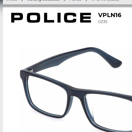
VPLN16
0Z35