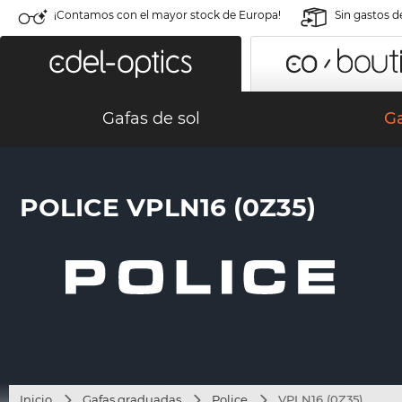
¡Contamos con el mayor stock de Europa!
Sin gastos d
Gafas de sol
G
POLICE VPLN16 (0Z35)
Inicio
Gafas graduadas
Police
VPLN16 (0Z35)