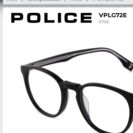
VPLG72E
0703