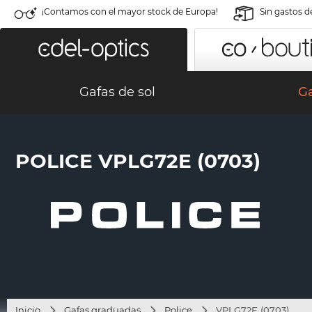
¡Contamos con el mayor stock de Europa!
Sin gastos d
Gafas de sol
G
POLICE VPLG72E (0703)
Inicio
Gafas graduadas
Police
VPLG72E (0703)