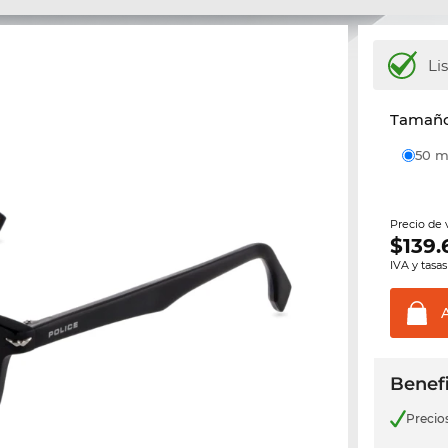
Li
Tamaño 
50
Precio de
$
139.
IVA y tasas
Benefi
Precio