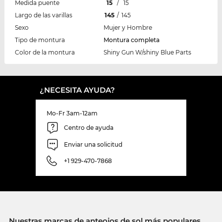
Medida puente
15
/
15
Largo de las varillas
145
/
145
Sexo
Mujer y Hombre
Tipo de montura
Montura completa
Color de la montura
Shiny Gun W/shiny Blue Parts
¿NECESITA AYUDA?
Mo-Fr 3am-12am
Centro de ayuda
Enviar una solicitud
+1 929-470-7868
Nuestras marcas de anteojos de sol más populares