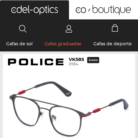
0
Gafas de sol
Gafas graduadas
Gafas de deporte
VK585
Junior
0584