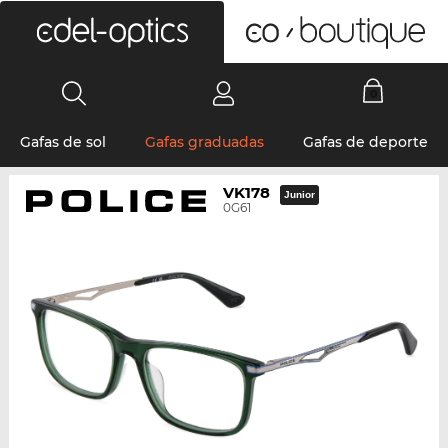
0
Gafas de sol
Gafas graduadas
Gafas de deporte
VK178
Junior
0G61