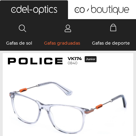
0
Gafas de sol
Gafas graduadas
Gafas de deporte
VK174
Junior
0840