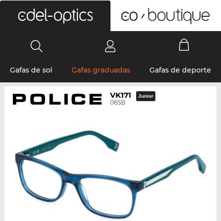
0
Gafas de sol
Gafas graduadas
Gafas de deporte
VK171
Junior
06SB