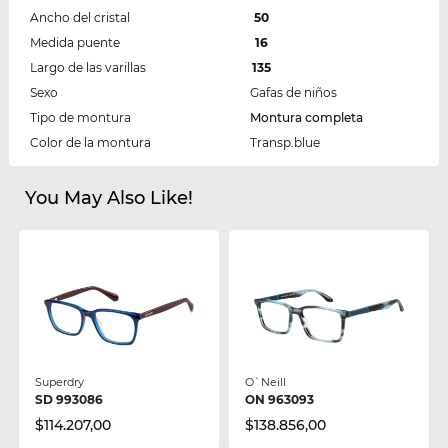
Ancho del cristal
50
Medida puente
16
Largo de las varillas
135
Sexo
Gafas de niños
Tipo de montura
Montura completa
Color de la montura
Transp.blue
You May Also Like!
Superdry
O`Neill
SD 993086
ON 963093
$114.207,00
$138.856,00