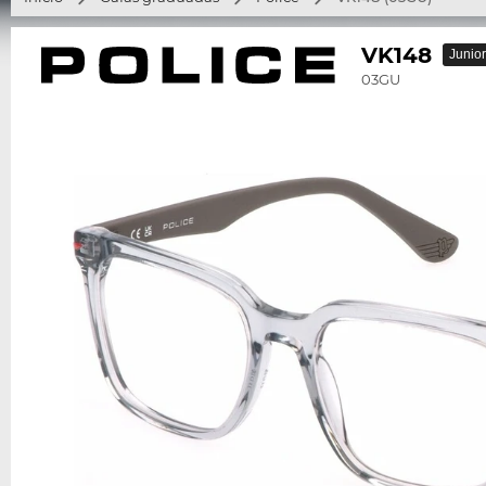
VK148
Junior
03GU