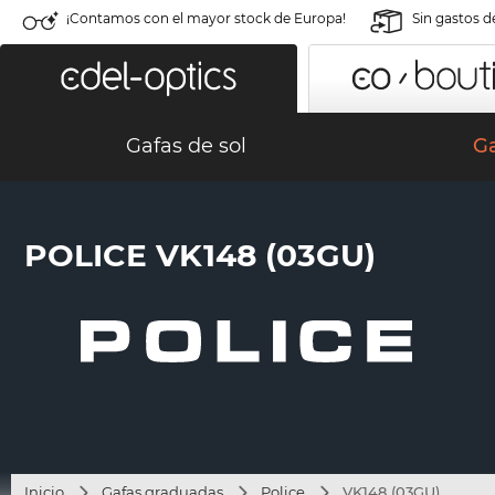
¡Contamos con el mayor stock de Europa!
Sin gastos d
Gafas de sol
G
POLICE VK148 (03GU)
Inicio
Gafas graduadas
Police
VK148 (03GU)