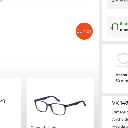
Precio
Entr
min
Ancho d
50 m
VK 14
Dimensio
Ancho del
Medida 
Tommy Hilfiger