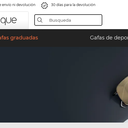
e envío ni devolución
30 días para la devolución
afas graduadas
Gafas de depo