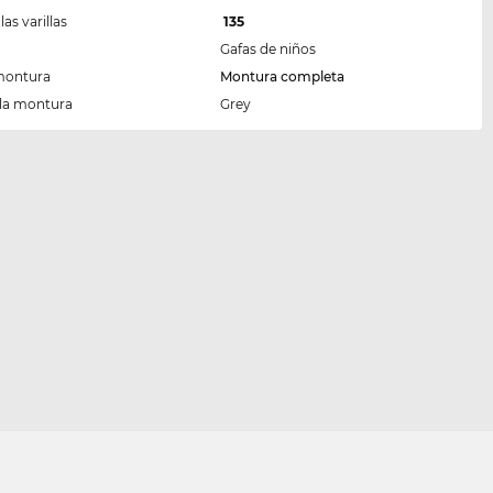
las varillas
135
Gafas de niños
montura
Montura completa
 la montura
Grey