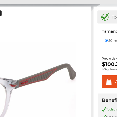
To
Tamaño 
50
Precio de
$
100.
IVA y tasas
Benefi
Todav