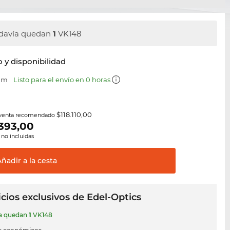
davía quedan
1
VK148
y disponibilidad
 mm
Listo para el envío en 0 horas
$118.110,00
 venta recomendado
393,00
 no incluidas
Añadir a la
cesta
cios exclusivos de Edel-Optics
ía quedan
1
VK148