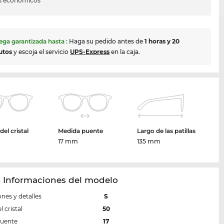
s económicos
ega garantizada hasta
:
Haga su pedido antes de
1 horas y 20
utos
y escoja el servicio
UPS-Express
en la caja.
el cristal
Medida puente
Largo de las patillas
m
17 mm
135 mm
8 Informaciones del modelo
nes y detalles
S
 cristal
50
puente
17