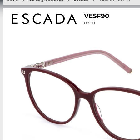
VESF90
09FH