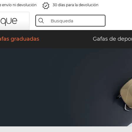
e envío ni devolución
30 días para la devolución
afas graduadas
Gafas de depo