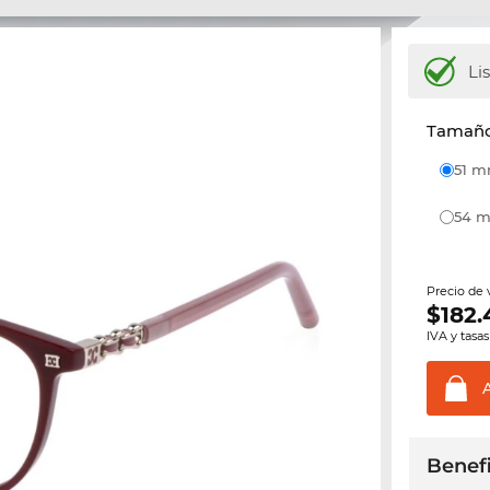
Li
Tamaño 
51 
54
Precio de
$
182.
IVA y tasas
Benefi