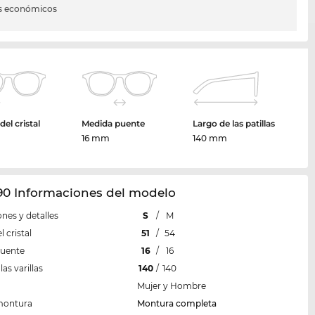
s económicos
el cristal
Medida puente
Largo de las patillas
16 mm
140 mm
90 Informaciones del modelo
nes y detalles
S
/
M
 cristal
51
/
54
puente
16
/
16
las varillas
140
/
140
Mujer y Hombre
montura
Montura completa