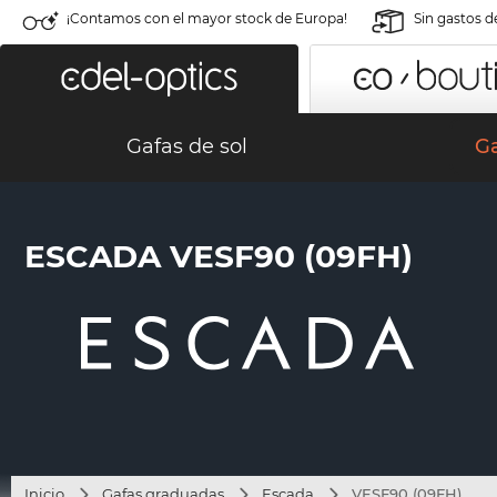
¡Contamos con el mayor stock de Europa!
Sin gastos d
Gafas de sol
G
ESCADA VESF90 (09FH)
Inicio
Gafas graduadas
Escada
VESF90 (09FH)