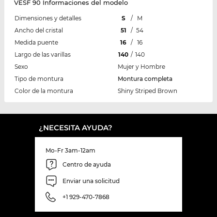
VESF 90 Informaciones del modelo
Dimensiones y detalles
S
/
M
Ancho del cristal
51
/
54
Medida puente
16
/
16
Largo de las varillas
140
/
140
Sexo
Mujer y Hombre
Tipo de montura
Montura completa
Color de la montura
Shiny Striped Brown
¿NECESITA AYUDA?
Mo-Fr 3am-12am
Centro de ayuda
Enviar una solicitud
+1 929-470-7868