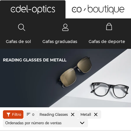
0
Gafas de sol
Gafas graduadas
Gafas de deporte
READING GLASSES DE METALL
Filtro
Reading Glasses
Metall
0