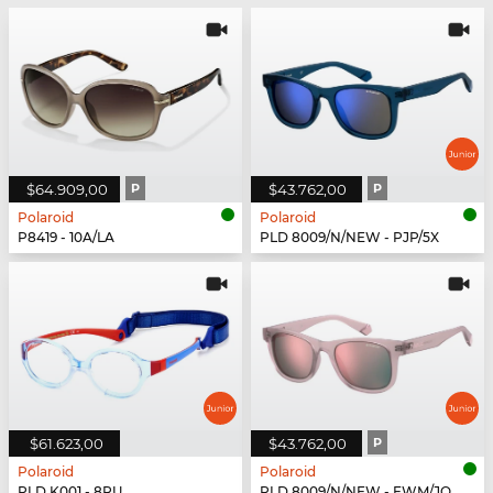
$64.909,00
P
$43.762,00
P
Polaroid
Polaroid
P8419 - 10A/LA
PLD 8009/N/NEW - PJP/5X
$61.623,00
$43.762,00
P
Polaroid
Polaroid
PLD K001 - 8RU
PLD 8009/N/NEW - FWM/JQ