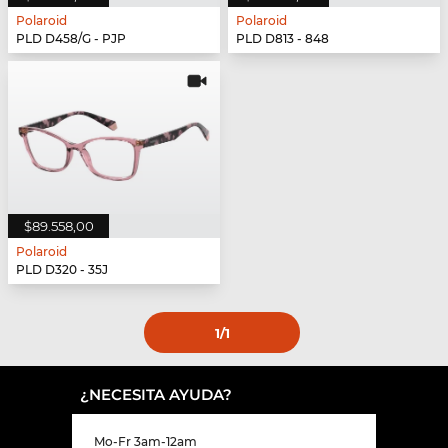
Polaroid
Polaroid
PLD D458/G - PJP
PLD D813 - 848
$89.558,00
Polaroid
PLD D320 - 35J
1
/1
¿NECESITA AYUDA?
Mo-Fr 3am-12am