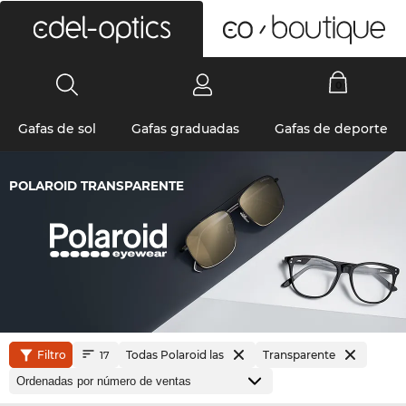
0
Gafas de sol
Gafas graduadas
Gafas de deporte
POLAROID TRANSPARENTE
Filtro
Todas Polaroid las
Transparente
17