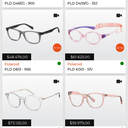
PLD D461/G - 900
PLD D459/G - 35J
$48.476,00
$61.623,00
Polaroid
Polaroid
PLD D813 - R6S
PLD K001 - S1V
$73.125,00
$59.979,00