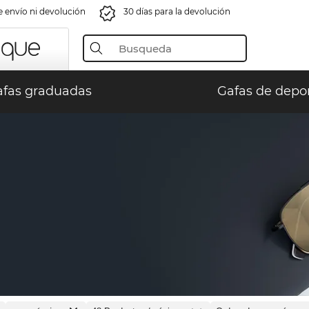
e envío ni devolución
30 días para la devolución
fas graduadas
Gafas de depo