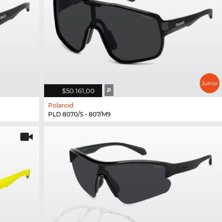
$50.161,00
P
Polaroid
PLD 8070/S - 807/M9