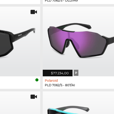
PLD 7062/S - DLD/M9
$77.234,00
P
Polaroid
PLD 7062/S - 807/AI