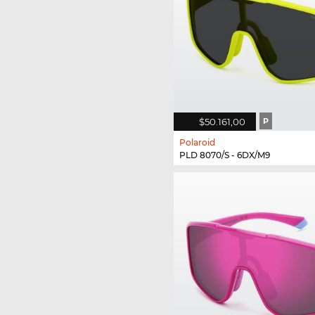
$50.161,00
P
Polaroid
PLD 8070/S - 6DX/M9