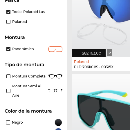
Marca
Todas Polaroid Las
Polaroid
Montura
Panorámico
$82.163,00
P
Polaroid
Tipo de montura
PLD 7061/CI/S - 003/5X
Montura Completa
Montura Semi Al
Aire
Color de la montura
Negro