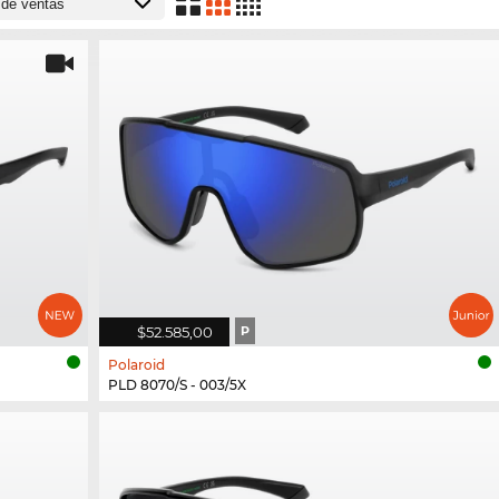
$52.585,00
P
Polaroid
PLD 8070/S - 003/5X