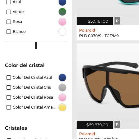
Azul
Verde
$50.161,00
P
Rosa
Polaroid
Blanco
PLD 8070/S - TCF/M9
Color del cristal
Color Del Cristal Azul
Color Del Cristal Gris
Color Del Cristal Rosa
Color Del Cristal Amarillo
$69.839,00
P
Cristales
Polaroid