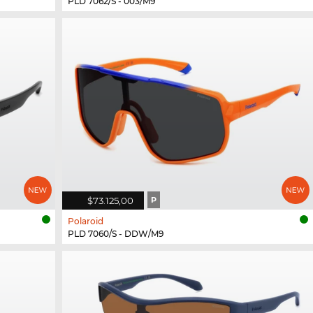
PLD 7062/S - 003/M9
$73.125,00
P
Polaroid
PLD 7060/S - DDW/M9