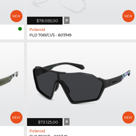
$78.055,00
P
Polaroid
PLD 7061/CI/S - 807/M9
$73.125,00
P
Polaroid