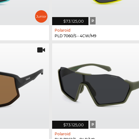
$73.125,00
P
Polaroid
PLD 7060/S - 4CW/M9
$73.125,00
P
Polaroid