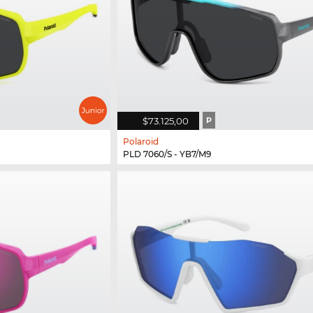
$73.125,00
P
Polaroid
PLD 7060/S - YB7/M9