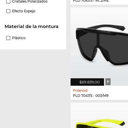
PLD 7047/S - RC2/HE
Cristales Polarizados
Efecto Espejo
Material de la montura
Plástico
$69.839,00
P
Polaroid
PLD 7047/S - 003/M9