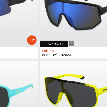
$73.947,00
P
Polaroid
PLD 7047/S - 0VK/5X