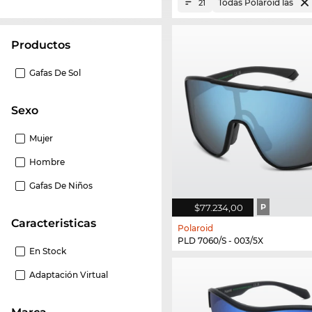
Todas Polaroid las
21
Productos
Gafas De Sol
Sexo
Mujer
Hombre
Gafas De Niños
$77.234,00
P
Caracteristicas
Polaroid
PLD 7060/S - 003/5X
En Stock
Adaptación Virtual