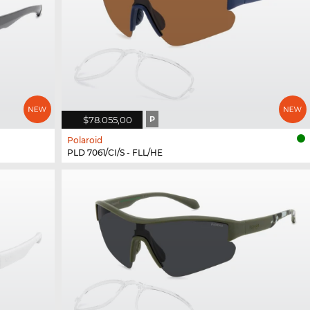
$78.055,00
P
Polaroid
PLD 7061/CI/S - FLL/HE