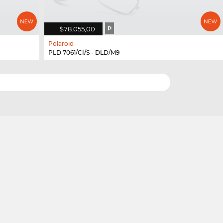
$78.055,00
P
Polaroid
PLD 7061/CI/S - DLD/M9