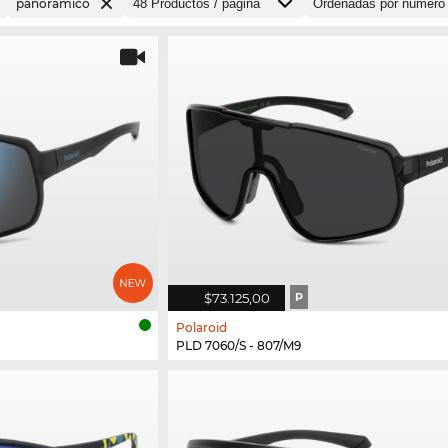
panorámico
$73.125,00
P
Polaroid
PLD 7060/S - 807/M9