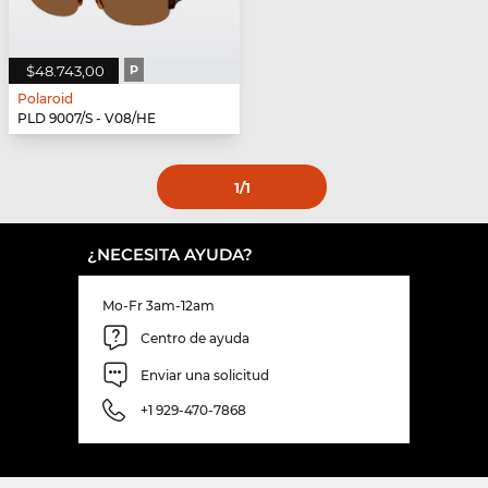
$48.743,00
P
Polaroid
PLD 9007/S - V08/HE
1
/1
¿NECESITA AYUDA?
Mo-Fr 3am-12am
Centro de ayuda
Enviar una solicitud
+1 929-470-7868