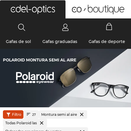
0
Gafas de sol
Gafas graduadas
Gafas de deporte
POLAROID MONTURA SEMI AL AIRE
Filtro
Montura semi al aire
27
Todas Polaroid las