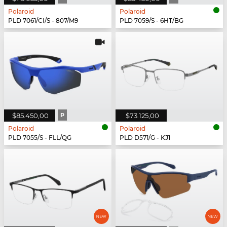
Polaroid
Polaroid
PLD 7061/CI/S - 807/M9
PLD 7059/S - 6HT/BG
$85.450,00
P
$73.125,00
Polaroid
Polaroid
PLD 7055/S - FLL/QG
PLD D571/G - KJ1