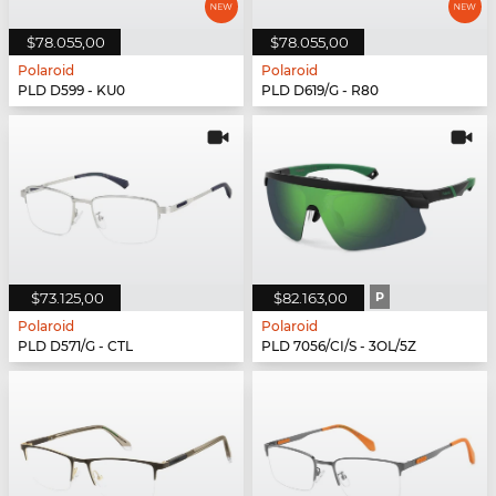
$78.055,00
$78.055,00
Polaroid
Polaroid
PLD D599 - KU0
PLD D619/G - R80
$73.125,00
$82.163,00
P
Polaroid
Polaroid
PLD D571/G - CTL
PLD 7056/CI/S - 3OL/5Z