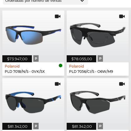
$73.947,00
P
$78.055,00
P
Polaroid
Polaroid
PLD 7018/N/S - 0VK/5X
PLD 7056/CI/S - O6W/M9
$81.342,00
P
$81.342,00
P