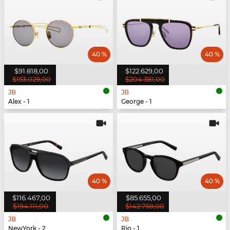
40 %
40 %
$91.818,00
$122.629,00
$153.029,00
$204.381,00
JB
JB
Alex - 1
George - 1
40 %
40 %
$116.467,00
$85.655,00
$194.111,00
$142.759,00
JB
JB
NewYork - 2
Rio - 1