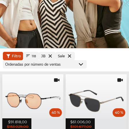
Filtro
JB
Sale
118
40 %
40 %
$91.818,00
$61.006,00
$153.029,00
$101.677,00