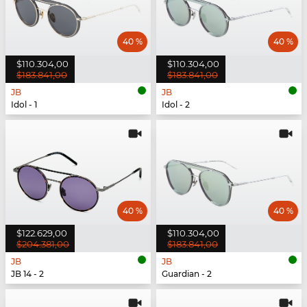
40 %
40 %
$110.304,00
$110.304,00
$183.841,00
$183.841,00
JB
JB
Idol - 1
Idol - 2
40 %
40 %
$122.629,00
$110.304,00
$204.381,00
$183.841,00
JB
JB
JB 14 - 2
Guardian - 2