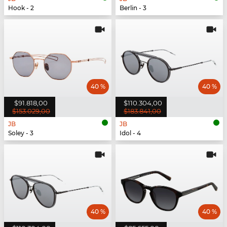
Hook - 2
Berlin - 3
40 %
40 %
$91.818,00
$110.304,00
$153.029,00
$183.841,00
JB
JB
Soley - 3
Idol - 4
40 %
40 %