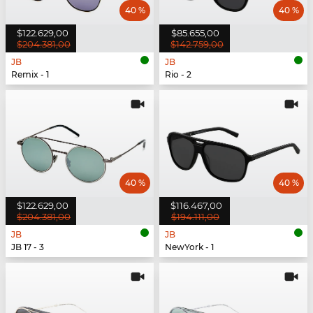
40 %
40 %
$122.629,00
$85.655,00
$204.381,00
$142.759,00
JB
JB
Remix - 1
Rio - 2
40 %
40 %
$122.629,00
$116.467,00
$204.381,00
$194.111,00
JB
JB
JB 17 - 3
NewYork - 1