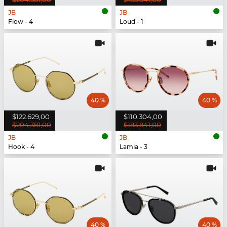
JB
JB
Flow - 4
Loud - 1
40 %
40 %
$122.629,00
$110.304,00
$204.381,00
$183.841,00
JB
JB
Hook - 4
Lamia - 3
40 %
40 %