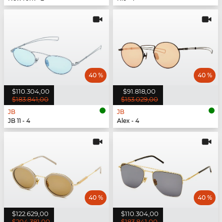
40 %
40 %
$110.304,00
$91.818,00
$183.841,00
$153.029,00
JB
JB
JB 11 - 4
Alex - 4
40 %
40 %
$122.629,00
$110.304,00
$204.381,00
$183.841,00