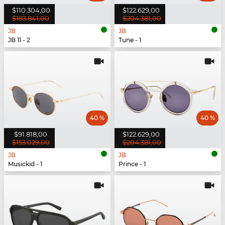
$110.304,00
$122.629,00
$183.841,00
$204.381,00
JB
JB
JB 11 - 2
Tune - 1
40 %
40 %
$91.818,00
$122.629,00
$153.029,00
$204.381,00
JB
JB
Musickid - 1
Prince - 1