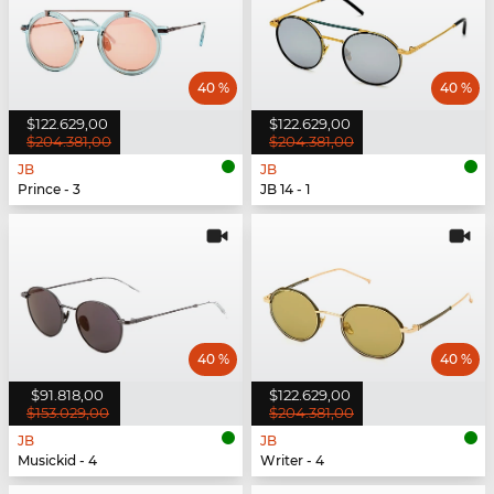
40 %
40 %
$122.629,00
$122.629,00
$204.381,00
$204.381,00
JB
JB
Prince - 3
JB 14 - 1
40 %
40 %
$91.818,00
$122.629,00
$153.029,00
$204.381,00
JB
JB
Musickid - 4
Writer - 4