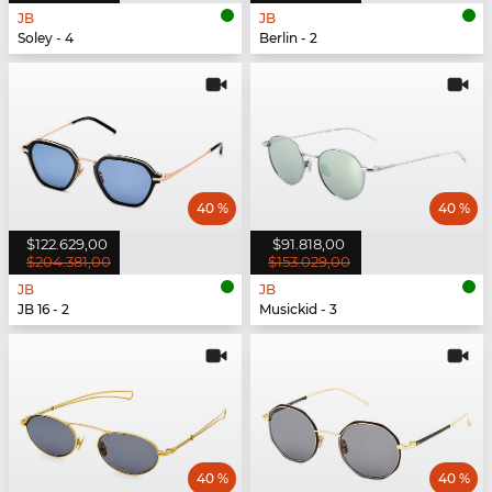
JB
JB
Soley - 4
Berlin - 2
40 %
40 %
$122.629,00
$91.818,00
$204.381,00
$153.029,00
JB
JB
JB 16 - 2
Musickid - 3
40 %
40 %