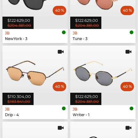
40 %
40 %
$122.629,00
$122.629,00
$204.381,00
$204.381,00
JB
JB
NewYork - 3
Tune - 3
40 %
40 %
$110.304,00
$122.629,00
$183.841,00
$204.381,00
JB
JB
Drip - 4
Writer - 1