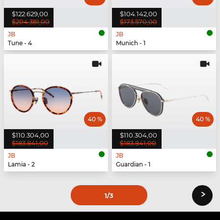
$122.629,00
$104.142,00
$204.381,00
$173.570,00
JB
JB
Tune - 4
Munich - 1
40 %
40 %
$110.304,00
$110.304,00
$183.841,00
$183.841,00
JB
JB
Lamia - 2
Guardian - 1
›
1
/3