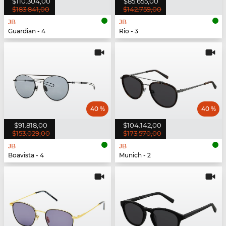
$110.304,00
$85.655,00
$183.841,00
$142.759,00
JB
JB
Guardian - 4
Rio - 3
40 %
40 %
$91.818,00
$104.142,00
$153.029,00
$173.570,00
JB
JB
Boavista - 4
Munich - 2