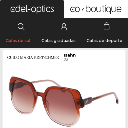
0
Gafas de sol
Gafas graduadas
Gafas de deporte
Isahn
03