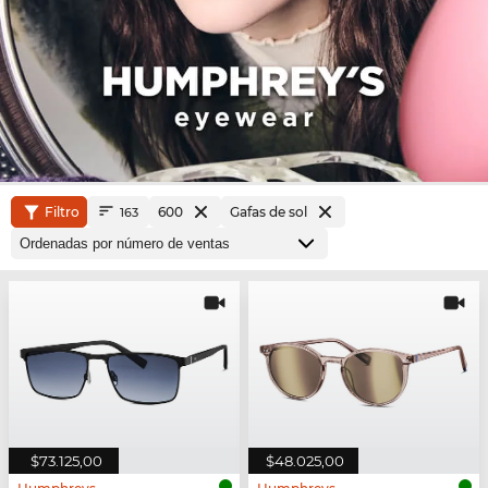
Filtro
600
Gafas de sol
163
$73.125,00
$48.025,00