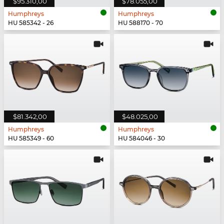
$95.310,00
$78.055,00
Humphreys
Humphreys
HU 585342 - 26
HU 588170 - 70
$81.342,00
$48.025,00
Humphreys
Humphreys
HU 585349 - 60
HU 584046 - 30