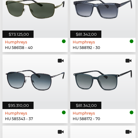
$73.125,00
$81.342,00
Humphreys
Humphreys
HU 586138 - 40
HU 588192 - 30
$95.310,00
$81.342,00
Humphreys
Humphreys
HU 585343 - 37
HU 588172 - 70