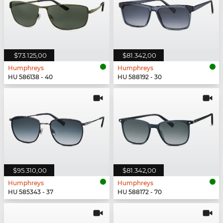
$73.125,00
$81.342,00
Humphreys
Humphreys
HU 586138 - 40
HU 588192 - 30
$95.310,00
$81.342,00
Humphreys
Humphreys
HU 585343 - 37
HU 588172 - 70