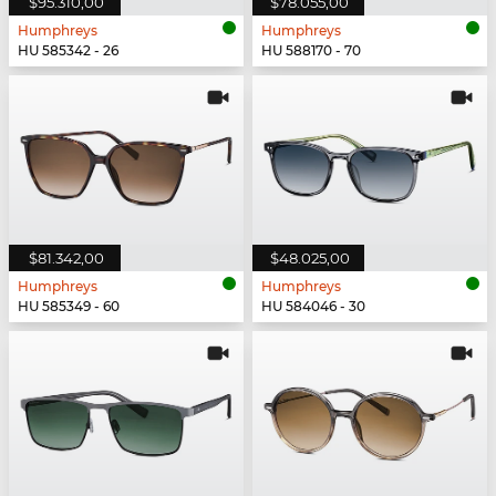
$95.310,00
$78.055,00
Humphreys
Humphreys
HU 585342 - 26
HU 588170 - 70
$81.342,00
$48.025,00
Humphreys
Humphreys
HU 585349 - 60
HU 584046 - 30