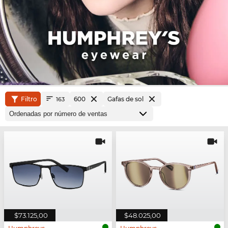
Filtro
600
Gafas de sol
163
$73.125,00
$48.025,00