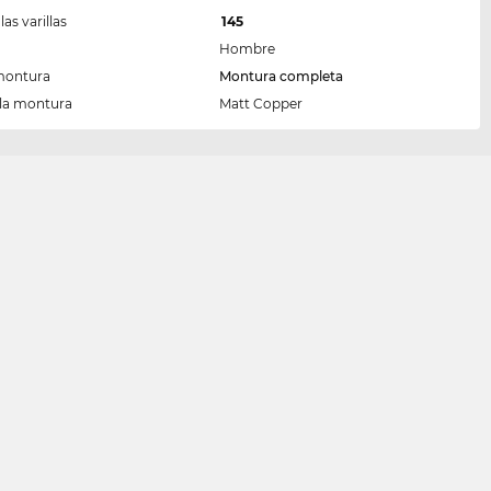
las varillas
145
Hombre
montura
Montura completa
 la montura
Matt Copper