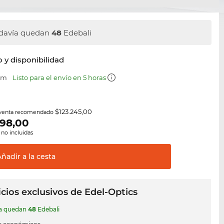
davía quedan
48
Edebali
y disponibilidad
 mm
Listo para el envío en 5 horas
$123.245,00
 venta recomendado
298,00
 no incluidas
Añadir a la
cesta
cios exclusivos de Edel-Optics
ía quedan
48
Edebali