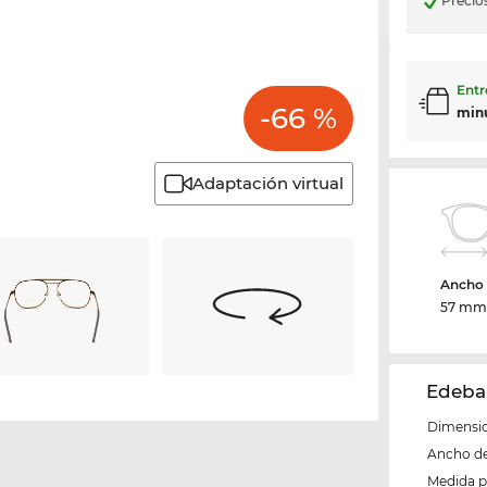
Precio
Entr
-66 %
min
Adaptación virtual
Ancho d
57 m
Edeba
Dimensio
Ancho del
Medida 