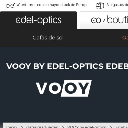
¡Contamos con el mayor stock de Europa!
Sin gastos d
Gafas de sol
G
VOOY BY EDEL-OPTICS EDEBA
Inicio
Gafas graduadas
VOOY by edel-optics
Edebal