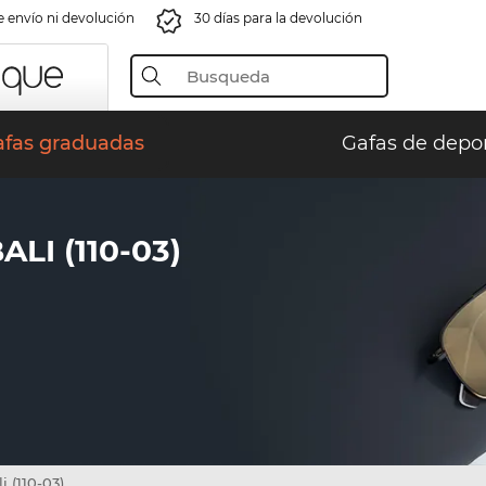
e envío ni devolución
30 días para la devolución
afas graduadas
Gafas de depo
LI (110-03)
i (110-03)