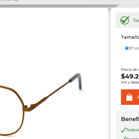
To
Tamaño 
57
Precio de
$
49.
IVA y tasas
Benefi
Todav