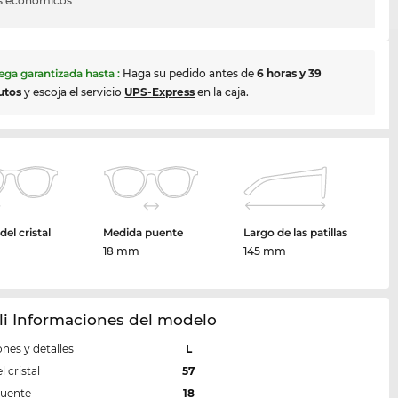
s económicos
ega garantizada hasta
:
Haga su pedido antes de
6 horas y 39
utos
y escoja el servicio
UPS-Express
en la caja.
el cristal
Medida puente
Largo de las patillas
m
18 mm
145 mm
li Informaciones del modelo
nes y detalles
L
 cristal
57
puente
18