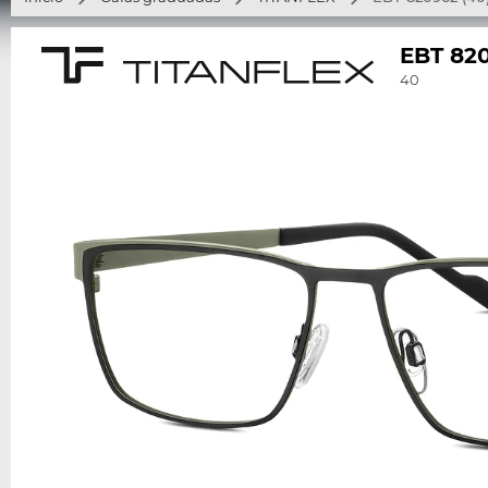
EBT 82
40