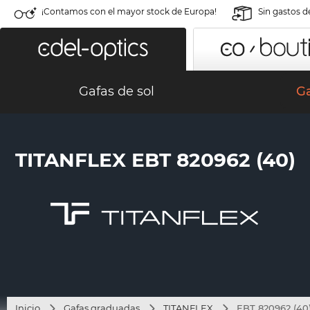
¡Contamos con el mayor stock de Europa!
Sin gastos d
Gafas de sol
G
TITANFLEX EBT 820962 (40)
Inicio
Gafas graduadas
TITANFLEX
EBT 820962 (40