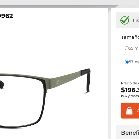
0962
Li
Tamaño 
55 
57
Precio de
$
196.
IVA y tasas
Benefi