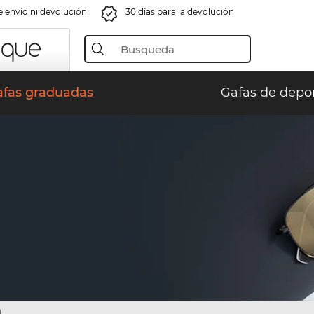
e envío ni devolución
30 días para la devolución
afas graduadas
Gafas de depo
)