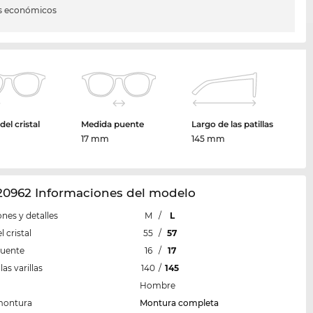
s económicos
el cristal
Medida puente
Largo de las patillas
m
17 mm
145 mm
20962 Informaciones del modelo
nes y detalles
M
/
L
 cristal
55
/
57
puente
16
/
17
las varillas
140
/
145
Hombre
montura
Montura completa