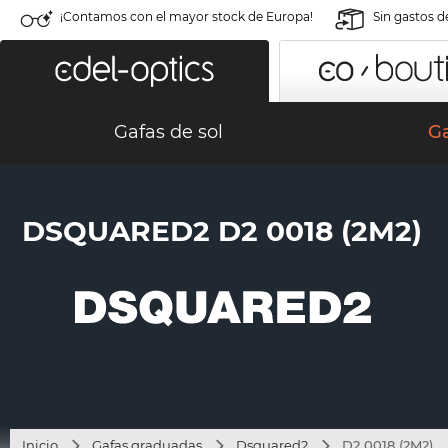
¡Contamos con el mayor stock de Europa!
Sin gastos d
Gafas de sol
G
DSQUARED2 D2 0018 (2M2)
Inicio
Gafas graduadas
Dsquared2
D2 0018 (2M2)