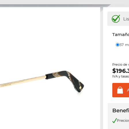
Li
Tamaño 
57
Precio de
$
196.
IVA y tasas
Benefi
Precio