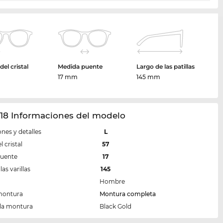
el cristal
Medida puente
Largo de las patillas
m
17 mm
145 mm
018 Informaciones del modelo
nes y detalles
L
 cristal
57
puente
17
las varillas
145
Hombre
montura
Montura completa
 la montura
Black Gold