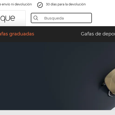
e envío ni devolución
30 días para la devolución
afas graduadas
Gafas de depo