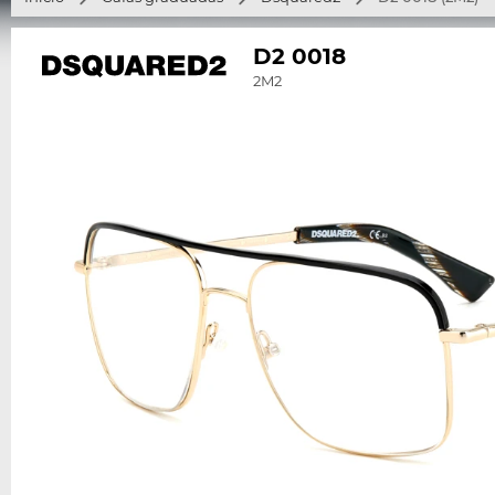
D2 0018
2M2