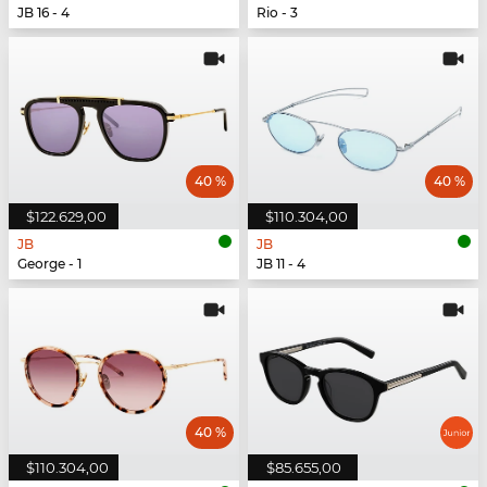
JB 16 - 4
Rio - 3
40 %
40 %
$122.629,00
$110.304,00
JB
JB
George - 1
JB 11 - 4
40 %
$110.304,00
$85.655,00