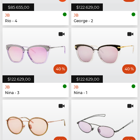
$85.655,00
$122.629,00
JB
JB
Rio - 4
George - 2
40 %
40 %
$122.629,00
$122.629,00
JB
JB
Nina - 3
Nina - 1