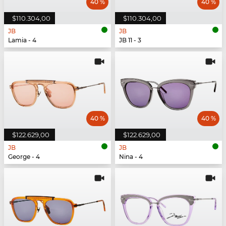
40 %
40 %
$110.304,00
$110.304,00
JB
JB
Lamia - 4
JB 11 - 3
40 %
40 %
$122.629,00
$122.629,00
JB
JB
George - 4
Nina - 4