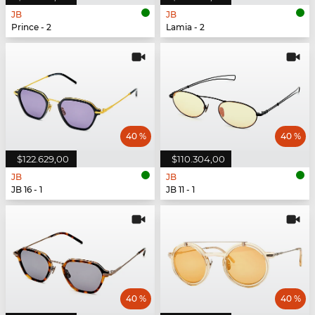
JB
JB
Prince - 2
Lamia - 2
40 %
40 %
$122.629,00
$110.304,00
JB
JB
JB 16 - 1
JB 11 - 1
40 %
40 %