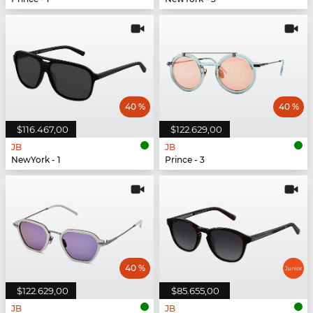
40 %
40 %
$116.467,00
$122.629,00
JB
JB
NewYork - 1
Prince - 3
40 %
$122.629,00
$85.655,00
JB
JB