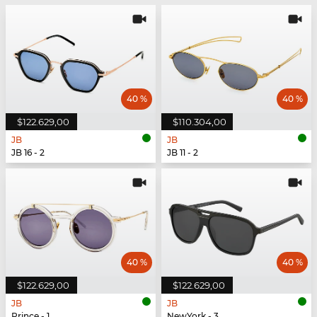
40 %
40 %
$122.629,00
$110.304,00
JB
JB
JB 16 - 2
JB 11 - 2
40 %
40 %
$122.629,00
$122.629,00
JB
JB
Prince - 1
NewYork - 3