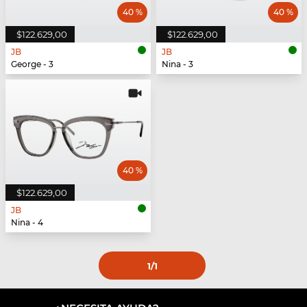
40 %
40 %
$122.629,00
$122.629,00
JB
JB
George - 3
Nina - 3
40 %
$122.629,00
JB
Nina - 4
1
/1