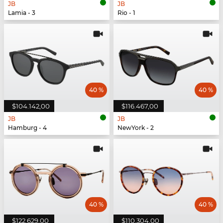
JB
JB
Lamia - 3
Rio - 1
40 %
40 %
$104.142,00
$116.467,00
JB
JB
Hamburg - 4
NewYork - 2
40 %
40 %
$122.629,00
$110.304,00