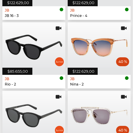
$122.629,00
$122.629,00
JB
JB
JB 16 - 3
Prince - 4
40 %
$85.655,00
$122.629,00
JB
JB
Rio - 2
Nina - 2
40 %