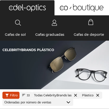
0
Gafas de sol
Gafas graduadas
Gafas de deporte
CELEBRITYBRANDS PLÁSTICO
Filtro
Todas CelebrityBrands las
Plástico
33