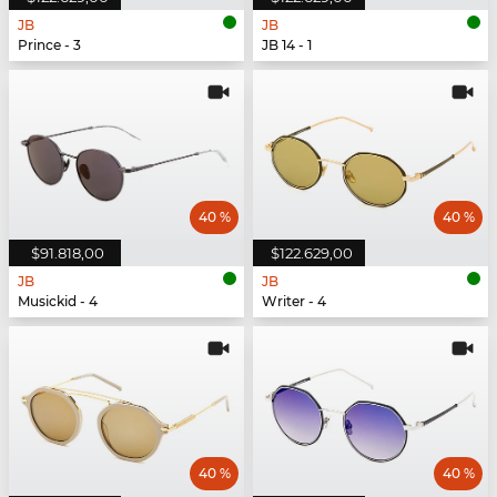
JB
JB
Prince - 3
JB 14 - 1
40 %
40 %
$91.818,00
$122.629,00
JB
JB
Musickid - 4
Writer - 4
40 %
40 %