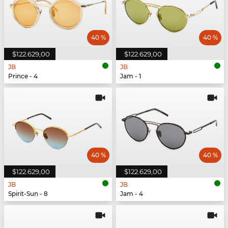
40 %
40 %
$122.629,00
$122.629,00
JB
JB
Prince - 4
Jam - 1
40 %
40 %
$122.629,00
$122.629,00
JB
JB
Spirit-Sun - 8
Jam - 4