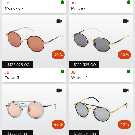
JB
JB
Musickid - 1
Prince - 1
40 %
40 %
$122.629,00
$122.629,00
JB
JB
Tune - 3
Writer - 1
40 %
40 %
$122.629,00
$122.629,00