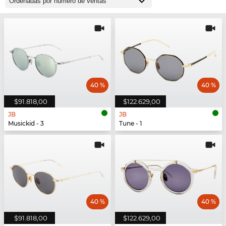
40 %
40 %
$91.818,00
$122.629,00
JB
JB
Musickid - 3
Tune - 1
40 %
40 %
$91.818,00
$122.629,00