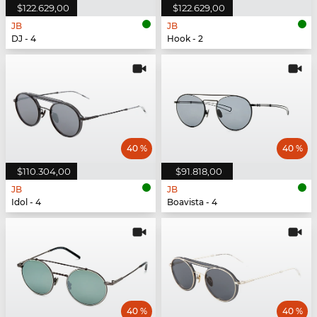
$122.629,00
$122.629,00
JB
JB
DJ - 4
Hook - 2
40 %
40 %
$110.304,00
$91.818,00
JB
JB
Idol - 4
Boavista - 4
40 %
40 %