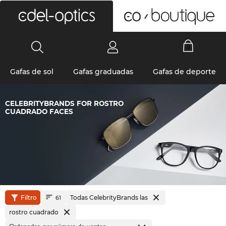
0
Gafas de sol
Gafas graduadas
Gafas de deporte
CELEBRITYBRANDS FOR ROSTRO
CUADRADO FACES
Filtro
Todas CelebrityBrands las
61
rostro cuadrado