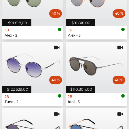
40 %
40 %
$91.818,00
$91.818,00
JB
JB
Alex - 2
Alex - 3
40 %
40 %
$122.629,00
$110.304,00
JB
JB
Tune - 2
Idol - 3