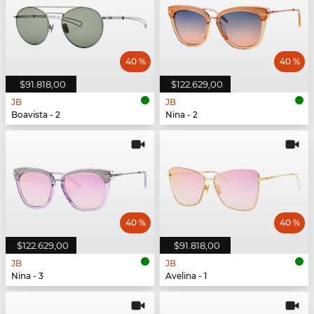
40 %
40 %
$91.818,00
$122.629,00
JB
JB
Boavista - 2
Nina - 2
40 %
40 %
$122.629,00
$91.818,00
JB
JB
Nina - 3
Avelina - 1