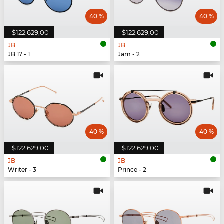
40 %
40 %
$122.629,00
$122.629,00
JB
JB
JB 17 - 1
Jam - 2
40 %
40 %
$122.629,00
$122.629,00
JB
JB
Writer - 3
Prince - 2