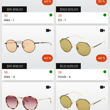
40 %
20 %
$91.818,00
$163.505,00
JB
JB
Alex - 1
DJ - 1
40 %
40 %
$91.818,00
$122.629,00
JB
JB
Alex - 4
Hook - 4