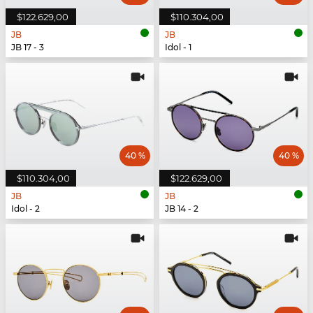
$122.629,00
$110.304,00
JB
JB
JB 17 - 3
Idol - 1
40 %
40 %
$110.304,00
$122.629,00
JB
JB
Idol - 2
JB 14 - 2