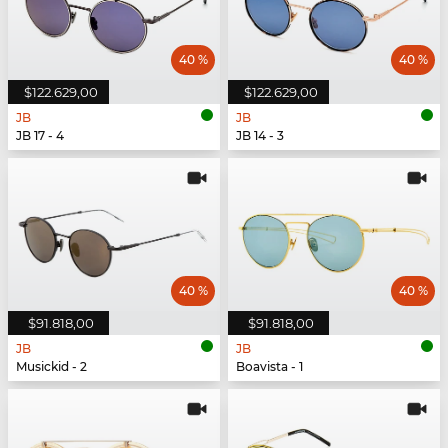
40 %
40 %
$122.629,00
$122.629,00
JB
JB
JB 17 - 4
JB 14 - 3
40 %
40 %
$91.818,00
$91.818,00
JB
JB
Musickid - 2
Boavista - 1