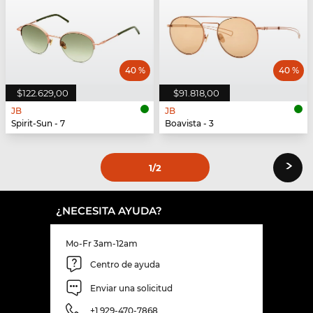
40 %
40 %
$122.629,00
$91.818,00
JB
JB
Spirit-Sun - 7
Boavista - 3
›
1
/2
¿NECESITA AYUDA?
Mo-Fr 3am-12am
Centro de ayuda
Enviar una solicitud
+1 929-470-7868