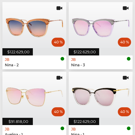
40 %
40 %
$122.629,00
$122.629,00
JB
JB
Nina - 2
Nina - 3
40 %
40 %
$91.818,00
$122.629,00
JB
JB
Avelina - 1
Nina - 1