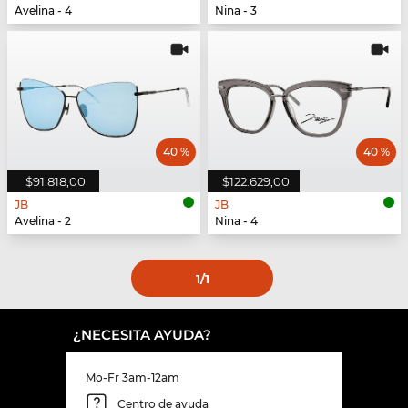
Avelina - 4
Nina - 3
40 %
40 %
$91.818,00
$122.629,00
JB
JB
Avelina - 2
Nina - 4
1
/1
¿NECESITA AYUDA?
Mo-Fr 3am-12am
Centro de ayuda