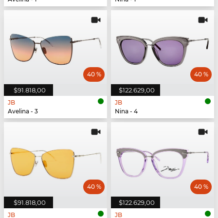
40 %
40 %
$91.818,00
$122.629,00
JB
JB
Avelina - 3
Nina - 4
40 %
40 %
$91.818,00
$122.629,00
JB
JB