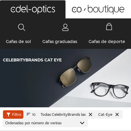
0
Gafas de sol
Gafas graduadas
Gafas de deporte
CELEBRITYBRANDS CAT EYE
Filtro
Todas CelebrityBrands las
Cat-Eye
10