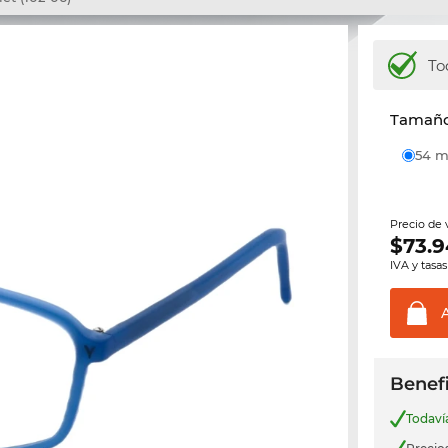
To
Tamaño 
54
Precio de
$
73.9
IVA y tasas
Benefi
Todav