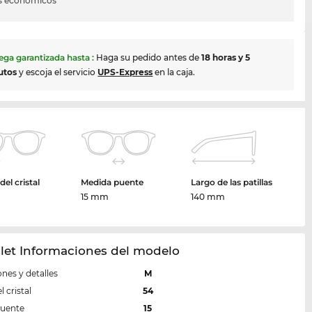
s económicos
ega garantizada hasta
:
Haga su pedido antes de
18 horas y 5
utos
y escoja el servicio
UPS-Express
en la caja.
el cristal
Medida puente
Largo de las patillas
m
15 mm
140 mm
let Informaciones del modelo
nes y detalles
M
 cristal
54
puente
15