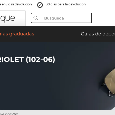
e envío ni devolución
30 días para la devolución
afas graduadas
Gafas de depo
OLET (102-06)
let (102-06)