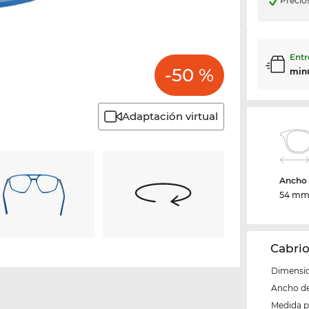
Precio
Entr
-50 %
min
Adaptación virtual
Ancho d
54 m
Cabrio
Dimensio
Ancho del
Medida 