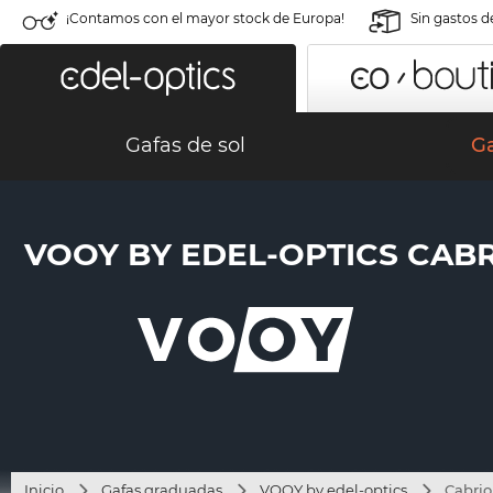
¡Contamos con el mayor stock de Europa!
Sin gastos d
Gafas de sol
G
VOOY BY EDEL-OPTICS CABRI
Inicio
Gafas graduadas
VOOY by edel-optics
Cabrio