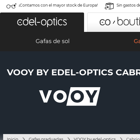
¡Contamos con el mayor stock de Europa!
Sin gastos d
Gafas de sol
G
VOOY BY EDEL-OPTICS CABRI
Inicio
Gafas graduadas
VOOY by edel-optics
Cabrio