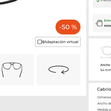
Precio
Entr
-50 %
min
Adaptación virtual
Ancho d
54 m
Cabrio
Dimensio
Ancho del
Medida 