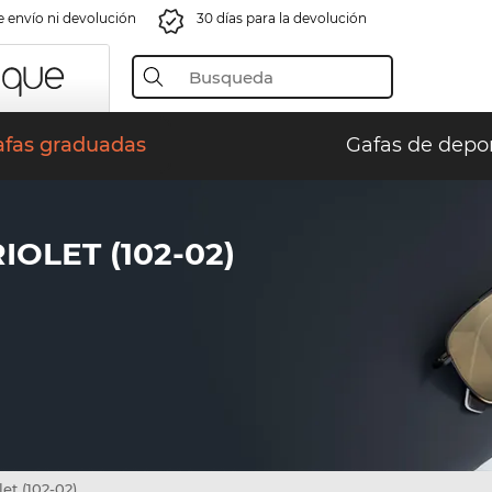
e envío ni devolución
30 días para la devolución
afas graduadas
Gafas de depo
OLET (102-02)
let (102-02)