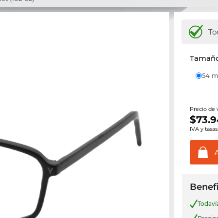
To
Tamaño 
54
Precio de
$
73.9
IVA y tasas
Benefi
Todav