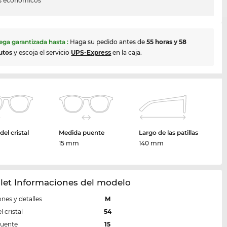
s económicos
ega garantizada hasta
:
Haga su pedido antes de
55 horas y 58
utos
y escoja el servicio
UPS-Express
en la caja.
el cristal
Medida puente
Largo de las patillas
m
15 mm
140 mm
let Informaciones del modelo
nes y detalles
M
 cristal
54
puente
15