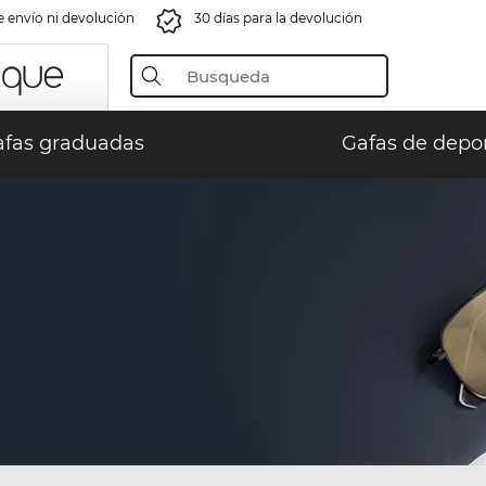
e envío ni devolución
30 días para la devolución
fas graduadas
Gafas de depo