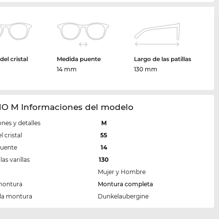
el cristal
Medida puente
Largo de las patillas
m
14 mm
130 mm
O M Informaciones del modelo
nes y detalles
M
 cristal
55
puente
14
las varillas
130
Mujer y Hombre
montura
Montura completa
 la montura
Dunkelaubergine