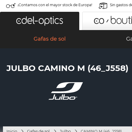
¡Contamos con el mayor stock de Europa!
Sin gastos d
Gafas de sol
Ga
JULBO CAMINO M (46_J558)
Inicio
Gafas de sol
Julbo
CAMINO M (46_J558)