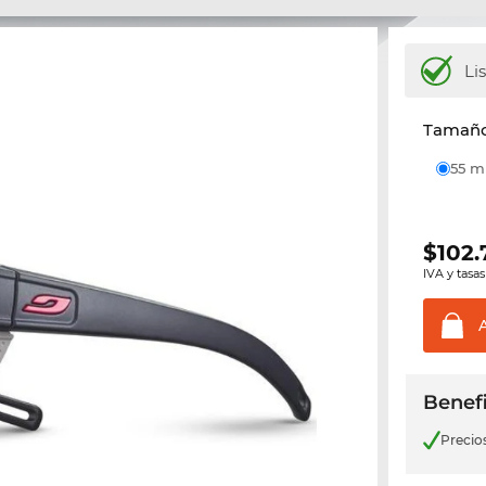
Li
Tamaño 
55 
$
102
IVA y tasas
Benefi
Precio