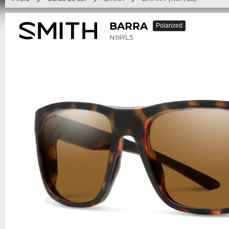
BARRA
Polarized
N9P/L5