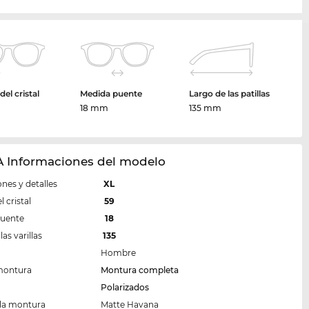
el cristal
Medida puente
Largo de las patillas
m
18 mm
135 mm
 Informaciones del modelo
nes y detalles
XL
 cristal
59
puente
18
las varillas
135
Hombre
montura
Montura completa
Polarizados
 la montura
Matte Havana