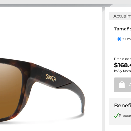
Actualm
Tamaño 
59
Precio de
$
168.
IVA y tasas
Benefi
Precio