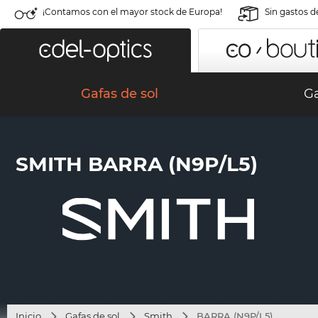
¡Contamos con el mayor stock de Europa!
Sin gastos d
Gafas de sol
Ga
SMITH BARRA (N9P/L5)
Inicio
Gafas de sol
Smith
BARRA (N9P/L5)