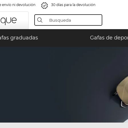
e envío ni devolución
30 días para la devolución
fas graduadas
Gafas de depo