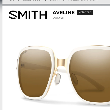
AVELINE
Polarized
VK6/SP