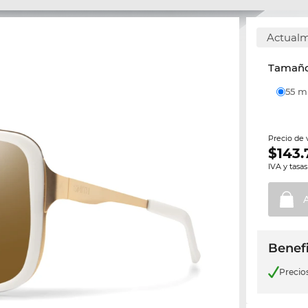
Actualm
Tamaño 
55 
Precio de
$
143.
IVA y tasas
Benefi
Precio