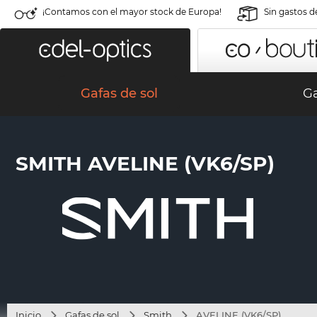
¡Contamos con el mayor stock de Europa!
Sin gastos d
Gafas de sol
Ga
SMITH AVELINE (VK6/SP)
Inicio
Gafas de sol
Smith
AVELINE (VK6/SP)