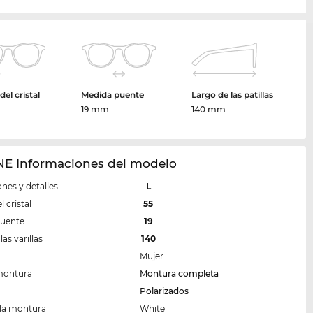
el cristal
Medida puente
Largo de las patillas
m
19 mm
140 mm
NE Informaciones del modelo
nes y detalles
L
 cristal
55
puente
19
las varillas
140
Mujer
montura
Montura completa
Polarizados
 la montura
White