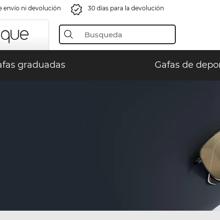
e envío ni devolución
30 días para la devolución
fas graduadas
Gafas de depo