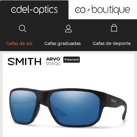
0
Gafas de sol
Gafas graduadas
Gafas de deporte
ARVO
Polarized
003/QG