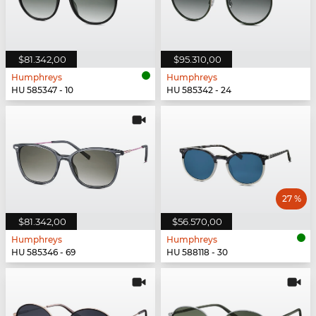
$81.342,00
$95.310,00
Humphreys
Humphreys
HU 585347 - 10
HU 585342 - 24
27 %
$81.342,00
$56.570,00
Humphreys
Humphreys
HU 585346 - 69
HU 588118 - 30