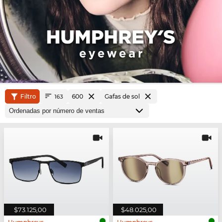
Filtro
600
Gafas de sol
163
$73.125,00
$48.025,00