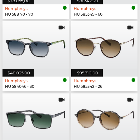
$78.055,00
$81.342,00
Humphreys
Humphreys
HU 588170 - 70
HU 585349 - 60
$48.025,00
$95.310,00
Humphreys
Humphreys
HU 584046 - 30
HU 585342 - 26