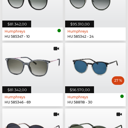
$81.342,00
$95.310,00
Humphreys
Humphreys
HU 585347 - 10
HU 585342 - 24
27 %
$81.342,00
$56.570,00
Humphreys
Humphreys
HU 585346 - 69
HU 588118 - 30