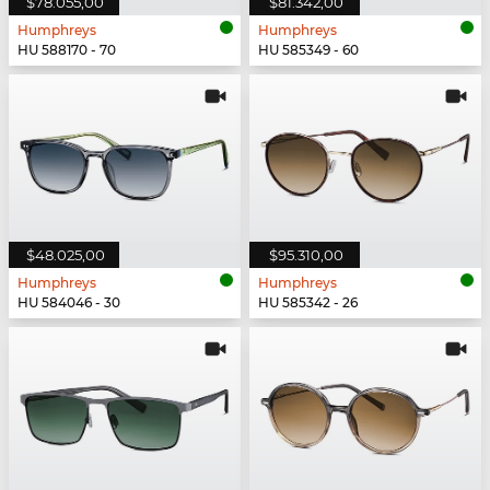
$78.055,00
$81.342,00
Humphreys
Humphreys
HU 588170 - 70
HU 585349 - 60
$48.025,00
$95.310,00
Humphreys
Humphreys
HU 584046 - 30
HU 585342 - 26