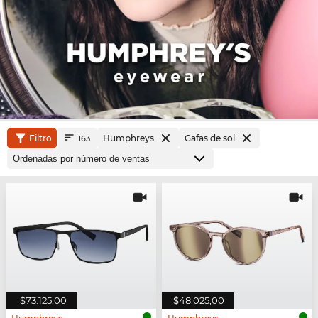
Filtro
Humphreys
Gafas de sol
163
$73.125,00
$48.025,00