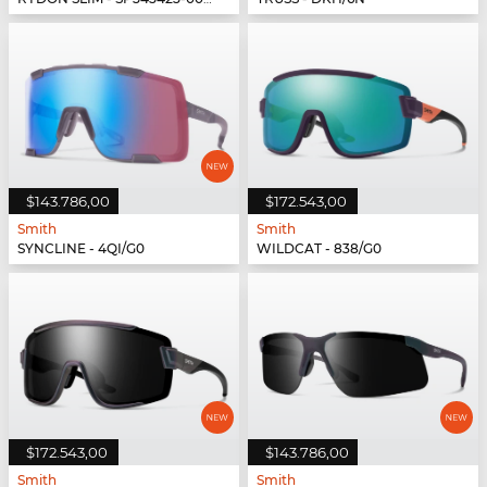
$143.786,00
$172.543,00
Smith
Smith
SYNCLINE - 4QI/G0
WILDCAT - 838/G0
$172.543,00
$143.786,00
Smith
Smith