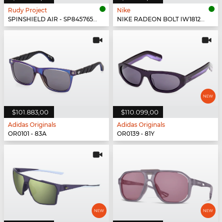
Rudy Project
Nike
SPINSHIELD AIR - SP845765-0000
NIKE RADEON BOLT IW1812X - 555
$101.883,00
$110.099,00
Adidas Originals
Adidas Originals
OR0101 - 83A
OR0139 - 81Y