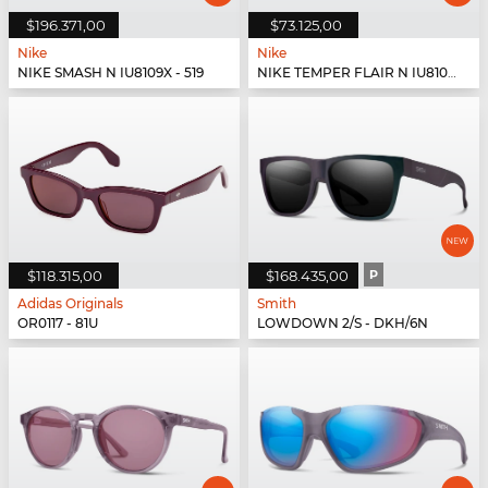
$196.371,00
$73.125,00
Nike
Nike
NIKE SMASH N IU8109X - 519
NIKE TEMPER FLAIR N IU8102X - 204
$118.315,00
$168.435,00
P
Adidas Originals
Smith
OR0117 - 81U
LOWDOWN 2/S - DKH/6N