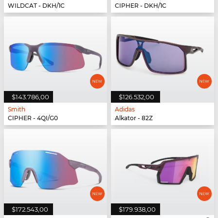
WILDCAT - DKH/1C
CIPHER - DKH/1C
$143.786,00
$126.532,00
Smith
Adidas
CIPHER - 4QI/G0
Alkator - 82Z
$172.543,00
$179.938,00