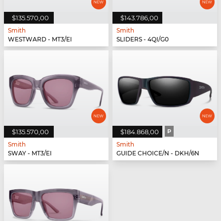
$135.570,00
$143.786,00
Smith
Smith
WESTWARD - MT3/EI
SLIDERS - 4QI/G0
$135.570,00
$184.868,00
P
Smith
Smith
SWAY - MT3/EI
GUIDE CHOICE/N - DKH/6N