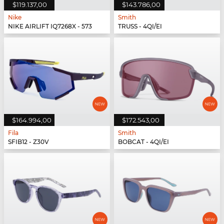
$119.137,00
$143.786,00
Nike
Smith
NIKE AIRLIFT IQ7268X - 573
TRUSS - 4QI/EI
$164.994,00
$172.543,00
Fila
Smith
SFIB12 - Z30V
BOBCAT - 4QI/EI