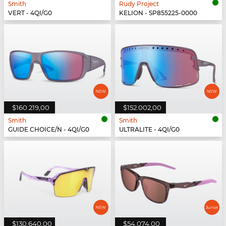
Smith
Rudy Project
VERT - 4QI/G0
KELION - SP855225-0000
$160.219,00
$152.002,00
Smith
Smith
GUIDE CHOICE/N - 4QI/G0
ULTRALITE - 4QI/G0
$130.640,00
$54.074,00