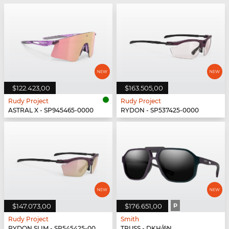
$122.423,00
$163.505,00
Rudy Project
Rudy Project
ASTRAL X - SP945465-0000
RYDON - SP537425-0000
$147.073,00
$176.651,00
P
Rudy Project
Smith
RYDON SLIM - SP545425-0000
TRUSS - DKH/6N