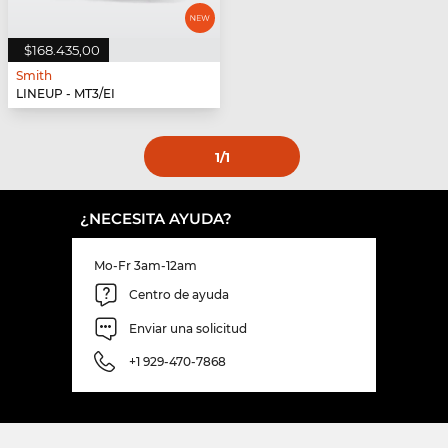
$168.435,00
Smith
LINEUP - MT3/EI
1
/1
¿NECESITA AYUDA?
Mo-Fr 3am-12am
Centro de ayuda
Enviar una solicitud
+1 929-470-7868