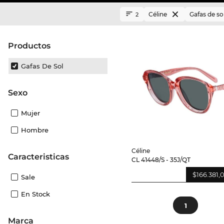
Céline
Gafas de so
2
Productos
Gafas De Sol
Sexo
Mujer
Hombre
Céline
Caracteristicas
CL 41448/S - 35J/QT
$166.381,
Sale
En Stock
1
Marca