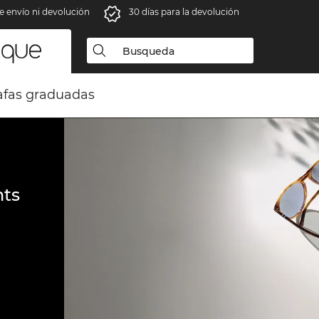
e envío ni devolución
30 días para la devolución
fas graduadas
ts