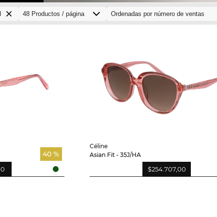
l
Céline
40 %
Asian Fit - 35J/HA
00
$254.707,00