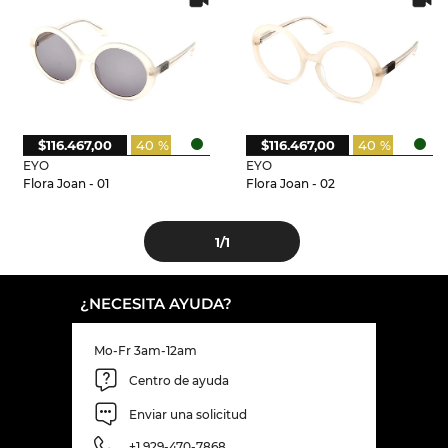
$116.467,00
40 %
$116.467,00
40 %
EYO
EYO
Flora Joan - 01
Flora Joan - 02
1
/1
¿NECESITA AYUDA?
Mo-Fr 3am-12am
Centro de ayuda
Enviar una solicitud
+1 929-470-7868